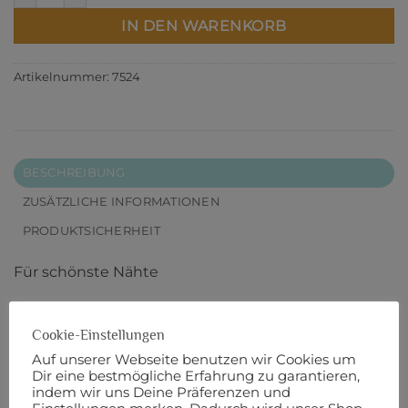
IN DEN WARENKORB
Artikelnummer:
7524
BESCHREIBUNG
ZUSÄTZLICHE INFORMATIONEN
PRODUKTSICHERHEIT
Für schönste Nähte
Mara ist ein hochwertiger und universell
Cookie-Einstellungen
einsetzbarer Nähfaden. Mara wird mit der
®
Auf unserer Webseite benutzen wir Cookies um
einzigartigen Micro Core Technology
(MCT)
Dir eine bestmögliche Erfahrung zu garantieren,
®
hergestellt. MCT
ist das erste Umspinnverfahren
indem wir uns Deine Präferenzen und