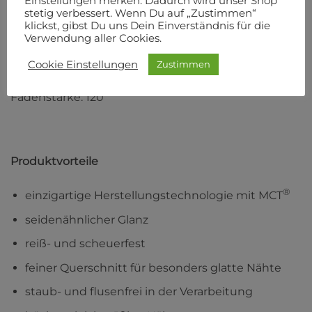
Einstellungen merken. Dadurch wird unser Shop
auf Basis von Microfilament-Polyester.
stetig verbessert. Wenn Du auf „Zustimmen“
klickst, gibst Du uns Dein Einverständnis für die
Material: 100 % Polyester
Verwendung aller Cookies.
Cookie Einstellungen
Zustimmen
Länge: 1000 m
Fadenstärke: 120
Produktvorteile
®
einzigartige Herstellungstechnologie mit MCT
seidenähnlicher Glanz
reiß- und scheuerfest
feiner Querschnitt für besonders glatte Nähte
staub- und flusenfrei in der Verarbeitung