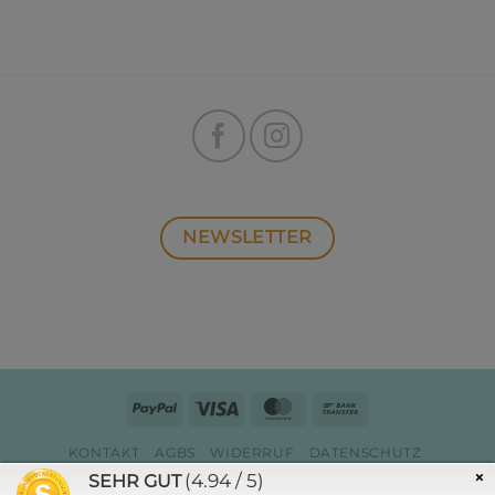
NEWSLETTER
PayPal
Visa
MasterCard
Bank
Transfer
KONTAKT
AGBS
WIDERRUF
DATENSCHUTZ
ZAHLUNG & VERSAND
IMPRESSUM
×
(4.94 / 5)
SEHR GUT