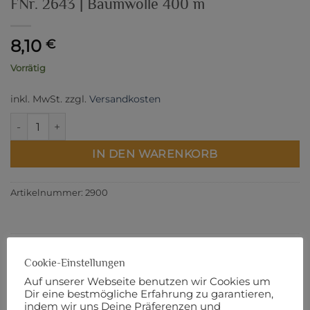
FNr. 2643 | Baumwolle 400 m
8,10
€
Vorrätig
inkl. MwSt.
zzgl.
Versandkosten
FNr. 2643 | Baumwolle 400 m Menge
IN DEN WARENKORB
Artikelnummer:
2900
Cookie-Einstellungen
BESCHREIBUNG
Auf unserer Webseite benutzen wir Cookies um
ZUSÄTZLICHE INFORMATIONEN
Dir eine bestmögliche Erfahrung zu garantieren,
indem wir uns Deine Präferenzen und
PRODUKTSICHERHEIT