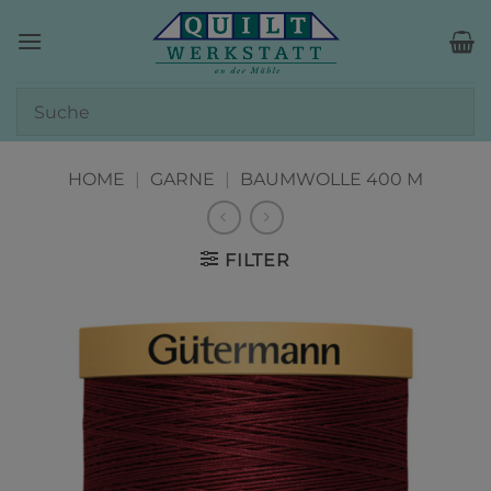
Zum
Inhalt
springen
HOME
|
GARNE
|
BAUMWOLLE 400 M
FILTER