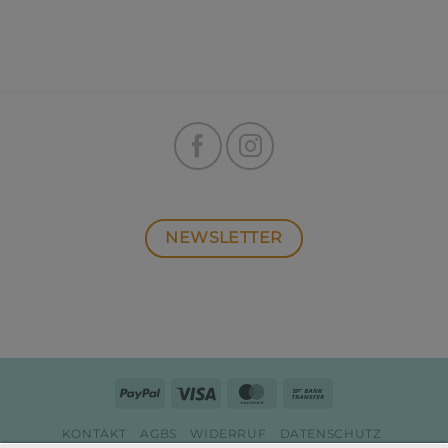
NEWSLETTER
PayPal
Visa
MasterCard
Bank
Transfer
KONTAKT
AGBS
WIDERRUF
DATENSCHUTZ
ZAHLUNG & VERSAND
IMPRESSUM