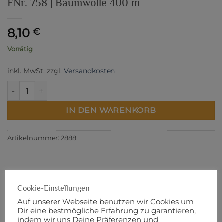
FNr. 758 | Baumwolle 400 m
8,10
€
Vorrätig
inkl. MwSt.
zzgl.
Versandkosten
FNr. 758 | Baumwolle 400 m Menge
IN DEN WARENKORB
Artikelnummer:
2888
Cookie-Einstellungen
BESCHREIBUNG
Auf unserer Webseite benutzen wir Cookies um
ZUSÄTZLICHE INFORMATIONEN
Dir eine bestmögliche Erfahrung zu garantieren,
indem wir uns Deine Präferenzen und
PRODUKTSICHERHEIT