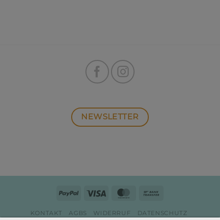
NEWSLETTER
PayPal
Visa
MasterCard
Bank
Transfer
KONTAKT
AGBS
WIDERRUF
DATENSCHUTZ
ZAHLUNG & VERSAND
IMPRESSUM