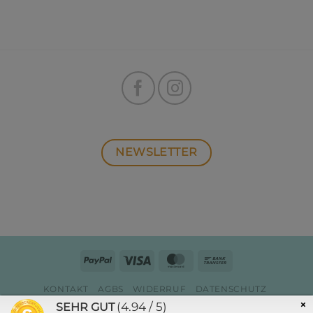
NEWSLETTER
PayPal
Visa
MasterCard
Bank
Transfer
KONTAKT
AGBS
WIDERRUF
DATENSCHUTZ
ZAHLUNG & VERSAND
IMPRESSUM
×
(4.94 / 5)
SEHR GUT