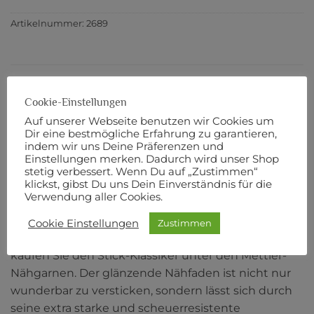
Artikelnummer:
2689
BESCHREIBUNG
Cookie-Einstellungen
ZUSÄTZLICHE INFORMATIONEN
Auf unserer Webseite benutzen wir Cookies um
Dir eine bestmögliche Erfahrung zu garantieren,
PRODUKTSICHERHEIT
indem wir uns Deine Präferenzen und
Einstellungen merken. Dadurch wird unser Shop
stetig verbessert. Wenn Du auf „Zustimmen“
POLY SHEEN No. 40
klickst, gibst Du uns Dein Einverständnis für die
Verwendung aller Cookies.
200 m Länge
Cookie Einstellungen
Zustimmen
Robust, dekorativ und farbecht: Mit POLY SHEEN
kaufen Sie den Stick-Klassiker unter den Mettler-
Nähgarnen. Der glänzende Nähfaden ist nicht nur
wunderbar zu versticken, sondern lässt sich durch
seine extra starke und scheuerresistente