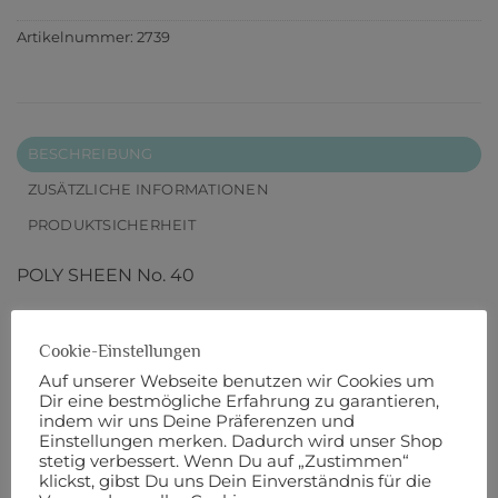
Artikelnummer:
2739
BESCHREIBUNG
ZUSÄTZLICHE INFORMATIONEN
PRODUKTSICHERHEIT
POLY SHEEN No. 40
200 m Länge
Cookie-Einstellungen
Robust, dekorativ und farbecht: Mit POLY SHEEN
Auf unserer Webseite benutzen wir Cookies um
Dir eine bestmögliche Erfahrung zu garantieren,
kaufen Sie den Stick-Klassiker unter den Mettler-
indem wir uns Deine Präferenzen und
Nähgarnen. Der glänzende Nähfaden ist nicht nur
Einstellungen merken. Dadurch wird unser Shop
wunderbar zu versticken, sondern lässt sich durch
stetig verbessert. Wenn Du auf „Zustimmen“
klickst, gibst Du uns Dein Einverständnis für die
seine extra starke und scheuerresistente