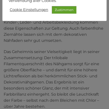
Verwendung aller Cookies.
Beschaffenheit auch universell einsetzen:
Cookie Einstellungen
Zustimmen
Besonders auf stark beanspruchten Textilien wie
Sport- und Freizeitbekleidung, Jeans, Frottee,
Kinder-, Leder- und Arbeitsbekleidung kommen
diese Eigenschaften zur Geltung. Auch farbenfrohe
Ziernähte lassen sich mit dem dekorativen
Nähfaden sehr gut umsetzen.
Das Geheimnis seiner Vielseitigkeit liegt in seiner
Zusammensetzung: Der trilobale
Filamentquerschnitt des Nähgarns sorgt für eine
größere Oberfläche – und damit für eine höhere
Lichtreflexion als bei herkömmlichen Stick- und
Dekorativnähgarnen. Das Ergebnis ist ein
besonders schöner Glanz, der mit intensiver
Farbbrillanz einhergeht. So bleibt die Leuchtkraft
der Farbe – selbst nach dem Bleichen mit Chlor –
über Jahre bestehen.