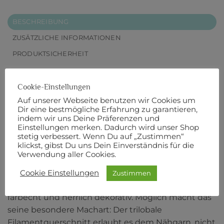
BESCHREIBUNG
ZUSÄTZLICHE INFORMATIONEN
PRODUKTSICHERHEIT
POLY SHEEN MULTI No. 40
Cookie-Einstellungen
800 m Länge
Auf unserer Webseite benutzen wir Cookies um
Dir eine bestmögliche Erfahrung zu garantieren,
indem wir uns Deine Präferenzen und
Der Stick-Klassiker unter den Mettler-Nähgarnen –
Einstellungen merken. Dadurch wird unser Shop
mit einem besonderen Touch! Mit unserem Stick-
stetig verbessert. Wenn Du auf „Zustimmen“
klickst, gibst Du uns Dein Einverständnis für die
und Nähfaden POLY SHEEN MULTI kaufen Sie
Verwendung aller Cookies.
genau das richtige Garn für farbenfrohe Kreationen.
Gewohnte Qualität im ausgefallenen Design: Das
Cookie Einstellungen
Zustimmen
Nähgarn ist reißfest, extrem scheuerbeständig,
farbecht und herrlich dekorativ. Möglich macht das
seine besondere Machart: Der trilobale
Filamentquerschnitt erlaubt es dem Nähgarn, nicht