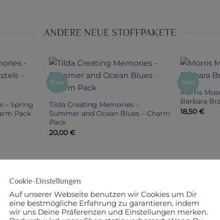
ANDERE NEUE STOFFPAKETE
Neu
Neu
Morris Mus
Barbara B
s – Spring
Tilda Creating Memories –
18,50
€
harm Pack
Summer and Ocean Blues – Charm
Pack
20,00
€
Cookie-Einstellungen
Auf unserer Webseite benutzen wir Cookies um Dir
eine bestmögliche Erfahrung zu garantieren, indem
wir uns Deine Präferenzen und Einstellungen merken.