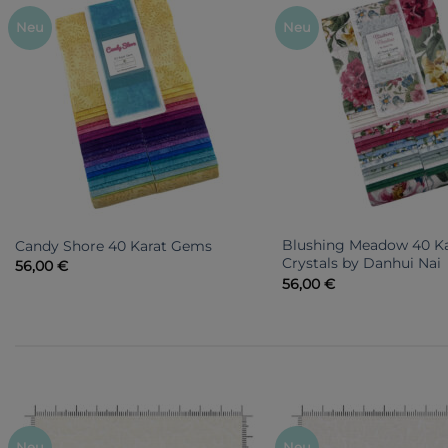
Neu
Neu
Blushing Meadow 40 Ka
Candy Shore 40 Karat Gems
Crystals by Danhui Nai
56,00
€
56,00
€
Neu
Neu