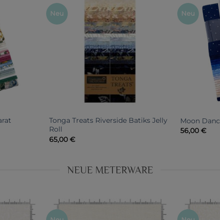
Neu
Neu
rat
Tonga Treats Riverside Batiks Jelly
Moon Danc
Roll
56,00
€
65,00
€
NEUE METERWARE
Neu
Neu