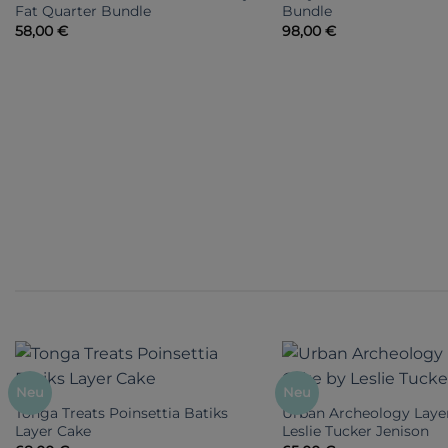
Fat Quarter Bundle
Bundle
58,00
€
98,00
€
Neu
Neu
Tonga Treats Poinsettia Batiks
Urban Archeology Laye
Layer Cake
Leslie Tucker Jenison