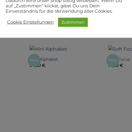
Dadurch wird unser Shop stetig verbessert. Wenn Du
auf „Zustimmen“ klickst, gibst Du uns Dein
Einverständnis für die Verwendung aller Cookies.
Cookie Einstellungen
Zustimmen
NEUE SCHNITTE UND BÜCHER
Mini Alphabet
Soft Focus
Neu
Neu
34,00
€
14,00
€