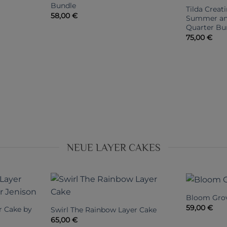
Bundle
Tilda Creat
58,00
€
Summer and
Quarter Bu
75,00
€
NEUE LAYER CAKES
Bloom Grov
59,00
€
r Cake by
Swirl The Rainbow Layer Cake
65,00
€