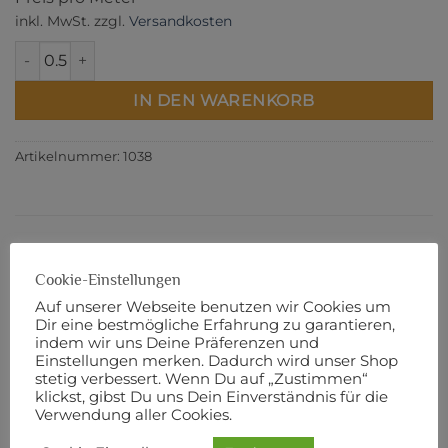
inkl. MwSt.
zzgl.
Versandkosten
H 250/305 Menge
IN DEN WARENKORB
Artikelnummer:
1038
BESCHREIBUNG
Cookie-Einstellungen
ZUSÄTZLICHE INFORMATIONEN
Auf unserer Webseite benutzen wir Cookies um
Dir eine bestmögliche Erfahrung zu garantieren,
PRODUKTSICHERHEIT
indem wir uns Deine Präferenzen und
Einstellungen merken. Dadurch wird unser Shop
Verwendung für:
stetig verbessert. Wenn Du auf „Zustimmen“
klickst, gibst Du uns Dein Einverständnis für die
Verwendung aller Cookies.
Leichte bis mittelschwere Stoffe, wie Baumwolle