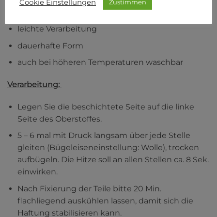
Cookie Einstellungen
Zustimmen
Vorteile:
leichte Verarbeitung
dauerhafte Form
auch bei höheren Temperaturen waschbar
Verarbeitung:
Legen Sie die beschichtete Seite auf die linke
Seite des Oberstoffes.
5 – 6 mal mit Druck langsam über jede Stelle
gleiten (Bügeleiseneinstellung: Wolle), trocken
aufbügeln. Die Hitze soll an allen Stellen ca. 8 Sek.
einwirken.
Nach Fixierung der Teile bitte 20 Min.
flachliegend auskühlen lassen, damit sich die
Haftung stabilisieren kann.