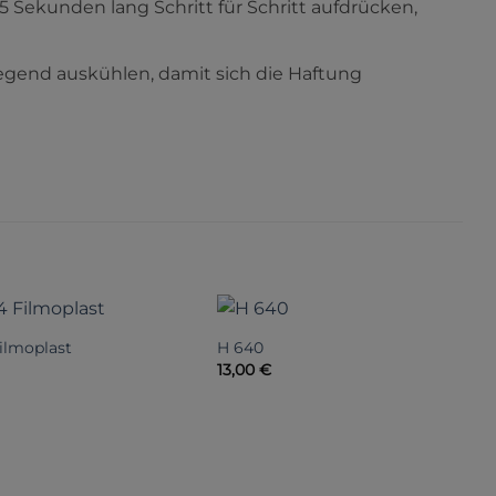
Sekunden lang Schritt für Schritt aufdrücken,
iegend auskühlen, damit sich die Haftung
ilmoplast
H 640
2
13,00
€
6