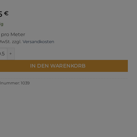
5
€
ig
s pro Meter
 MwSt.
zzgl.
Versandkosten
0 Menge
IN DEN WARENKORB
elnummer:
1039