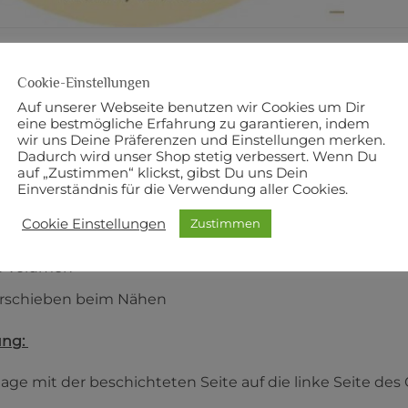
BESCHREIBUNG
ZUSÄTZLICHE INFORMATI
Cookie-Einstellungen
Auf unserer Webseite benutzen wir Cookies um Dir
g für:
eine bestmögliche Erfahrung zu garantieren, indem
wir uns Deine Präferenzen und Einstellungen merken.
 bis mittelschwere Stoffe wie Baumwolle und Synthetics
Dadurch wird unser Shop stetig verbessert. Wenn Du
auf „Zustimmen“ klickst, gibst Du uns Dein
Einverständnis für die Verwendung aller Cookies.
Cookie Einstellungen
Zustimmen
es Verarbeiten
es Volumen
erschieben beim Nähen
ung:
lage mit der beschichteten Seite auf die linke Seite des 