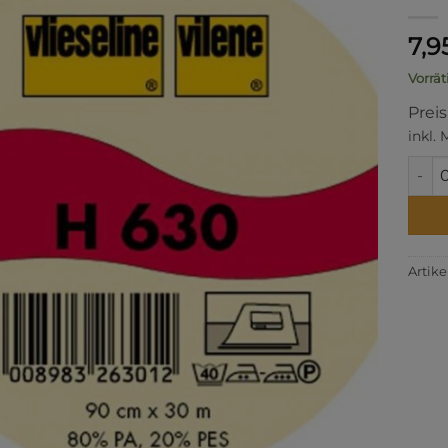
7,9
Vorrät
Prei
inkl.
H 63
Artik