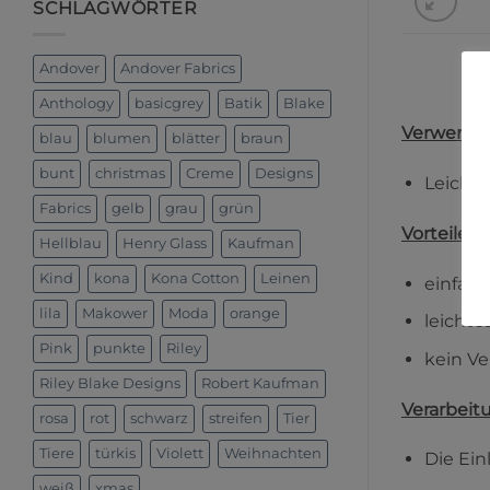
SCHLAGWÖRTER
Andover
Andover Fabrics
Anthology
basicgrey
Batik
Blake
Verwendun
blau
blumen
blätter
braun
bunt
christmas
Creme
Designs
Leichte
Fabrics
gelb
grau
grün
Vorteile:
Hellblau
Henry Glass
Kaufman
Kind
kona
Kona Cotton
Leinen
einfach
lila
Makower
Moda
orange
leicht
Pink
punkte
Riley
kein V
Riley Blake Designs
Robert Kaufman
Verarbeit
rosa
rot
schwarz
streifen
Tier
Tiere
türkis
Violett
Weihnachten
Die Ein
weiß
xmas