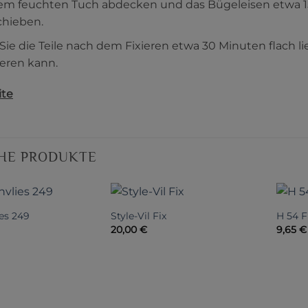
em feuchten Tuch abdecken und das Bügeleisen etwa 15 
chieben.
Sie die Teile nach dem Fixieren etwa 30 Minuten flach l
sieren kann.
ite
HE PRODUKTE
es 249
Style-Vil Fix
H 54 F
20,00
€
9,65
€