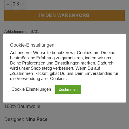
Mirrors Mirrored Garden Teal Menge
IN DEN WARENKORB
Artikelnummer:
8701
Cookie-Einstellungen
Auf unserer Webseite benutzen wir Cookies um Dir eine
bestmögliche Erfahrung zu garantieren, indem wir uns
BESCHREIBUNG
Deine Präferenzen und Einstellungen merken. Dadurch
wird unser Shop stetig verbessert. Wenn Du auf
ZUSÄTZLICHE INFORMATIONEN
„Zustimmen“ klickst, gibst Du uns Dein Einverständnis für
die Verwendung aller Cookies.
PRODUKTSICHERHEIT
Cookie Einstellungen
Zustimmen
110 cm Breite
100% Baumwolle
Designer:
Nina Pace