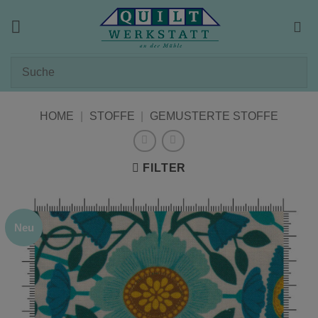
Zum
Inhalt
springen
HOME
|
STOFFE
|
GEMUSTERTE STOFFE
FILTER
Neu