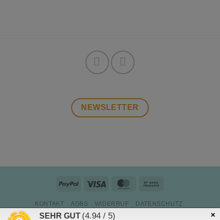
NEWSLETTER
PayPal
Visa
MasterCard
Bank
Transfer
KONTAKT
AGBS
WIDERRUF
DATENSCHUTZ
ZAHLUNG & VERSAND
IMPRESSUM
×
(4.94 / 5)
SEHR GUT