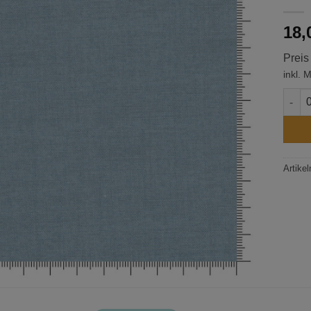
18,
Preis
inkl. 
Linen
Artike