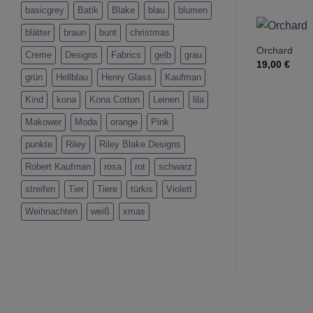
basicgrey
Batik
Blake
blau
blumen
blätter
braun
bunt
christmas
Orchard
Creme
Designs
Fabrics
gelb
grau
19,00
€
grün
Hellblau
Henry Glass
Kaufman
Kind
kona
Kona Cotton
Leinen
lila
Makower
Moda
orange
Pink
punkte
Riley
Riley Blake Designs
Robert Kaufman
rosa
rot
schwarz
streifen
Tier
Tiere
türkis
Violett
Weihnachten
weiß
xmas