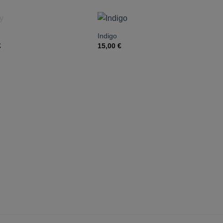
NICHT VORRÄTIG
Indigo
B
€
15,00
€
2