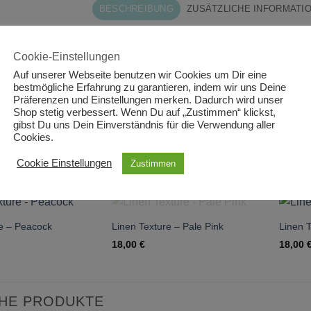
BESCHREIBUNG
ZUSÄTZLICHE INFORMATI
ite
Cookie-Einstellungen
wolle
Auf unserer Webseite benutzen wir Cookies um Dir eine
bestmögliche Erfahrung zu garantieren, indem wir uns Deine
Präferenzen und Einstellungen merken. Dadurch wird unser
: Makower
Shop stetig verbessert. Wenn Du auf „Zustimmen“ klickst,
gibst Du uns Dein Einverständnis für die Verwendung aller
Cookies.
Cookie Einstellungen
Zustimmen
NNTE DIR AUCH GEFALLEN …
NICHT VORRÄTIG
re – Peacock
Linen Texture – Pale Pink
Linen T
18,00
€
18,00
CHE PRODUKTE