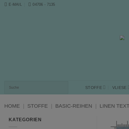
Zum
E-MAIL
04706 - 7135
Inhalt
springen
STOFFE
VLIESE
HOME
|
STOFFE
|
BASIC-REIHEN
|
LINEN TEX
KATEGORIEN