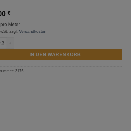
00
€
 pro Meter
MwSt.
zzgl.
Versandkosten
 Texture - Duck Egg Menge
IN DEN WARENKORB
lnummer:
3175