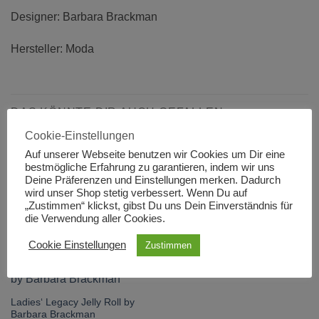
Designer: Barbara Brackman
Hersteller: Moda
DAS KÖNNTE DIR AUCH GEFALLEN …
Cookie-Einstellungen
Auf unserer Webseite benutzen wir Cookies um Dir eine
bestmögliche Erfahrung zu garantieren, indem wir uns
Deine Präferenzen und Einstellungen merken. Dadurch
Best Of Morris Indigo Dark
Ebony Suite Best of Morris
wird unser Shop stetig verbessert. Wenn Du auf
Blue
20,00
€
„Zustimmen“ klickst, gibst Du uns Dein Einverständnis für
20,00
€
die Verwendung aller Cookies.
Cookie Einstellungen
Zustimmen
Ladies‘ Legacy Jelly Roll by
Barbara Brackman