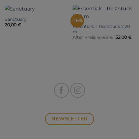
Sanctuary
-16%
20,00
€
Essentials – Reststück 2,20
m
Ursprüngli
Akt
Alter Preis:
61,60
€
52,00
€
Preis
Pre
war:
ist:
61,60 €
52,
NEWSLETTER