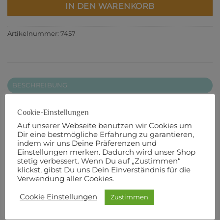
IN DEN WARENKORB
Artikelnummer:
7457
BESCHREIBUNG
ZUSÄTZLICHE INFORMATIONEN
Cookie-Einstellungen
PRODUKTSICHERHEIT
Auf unserer Webseite benutzen wir Cookies um
Dir eine bestmögliche Erfahrung zu garantieren,
110 cm Breite
indem wir uns Deine Präferenzen und
Einstellungen merken. Dadurch wird unser Shop
stetig verbessert. Wenn Du auf „Zustimmen“
100% Baumwolle
klickst, gibst Du uns Dein Einverständnis für die
Verwendung aller Cookies.
Designer:
Bunny Hill Designs
Cookie Einstellungen
Zustimmen
Hersteller:
Moda