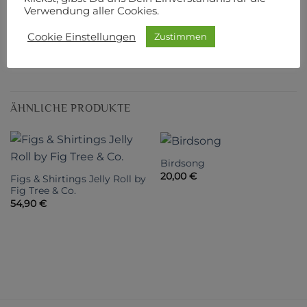
Verwendung aller Cookies.
Designer: Danish Design
Cookie Einstellungen
Zustimmen
Hersteller: Stoffabrics
ÄHNLICHE PRODUKTE
Birdsong
20,00
€
Figs & Shirtings Jelly Roll by
Fig Tree & Co.
54,90
€