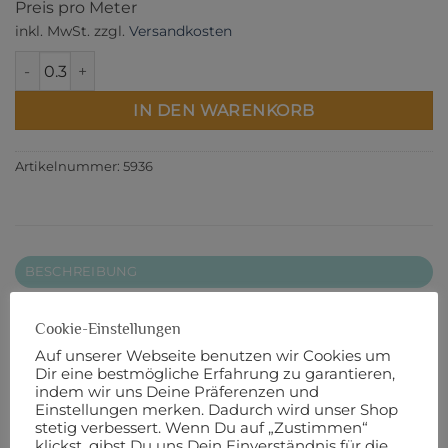
Preis pro Meter
inkl. MwSt.
zzgl.
Versandkosten
Natural Lulu Menge
IN DEN WARENKORB
Artikelnummer:
5936
BESCHREIBUNG
ZUSÄTZLICHE INFORMATIONEN
Cookie-Einstellungen
PRODUKTSICHERHEIT
Auf unserer Webseite benutzen wir Cookies um
Dir eine bestmögliche Erfahrung zu garantieren,
110 cm Breite
indem wir uns Deine Präferenzen und
Einstellungen merken. Dadurch wird unser Shop
100% Baumwolle
stetig verbessert. Wenn Du auf „Zustimmen“
klickst, gibst Du uns Dein Einverständnis für die