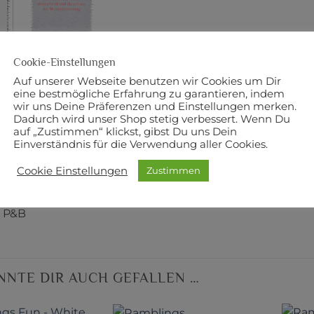
Cookie-Einstellungen
Auf unserer Webseite benutzen wir Cookies um Dir
BESCHREIBUNG
ZUSÄTZLICHE INFORMATI
eine bestmögliche Erfahrung zu garantieren, indem
wir uns Deine Präferenzen und Einstellungen merken.
eite
Dadurch wird unser Shop stetig verbessert. Wenn Du
auf „Zustimmen“ klickst, gibst Du uns Dein
Einverständnis für die Verwendung aller Cookies.
mwolle
Cookie Einstellungen
Zustimmen
 NA
: P&B
NNTE DIR AUCH GEFALLEN …