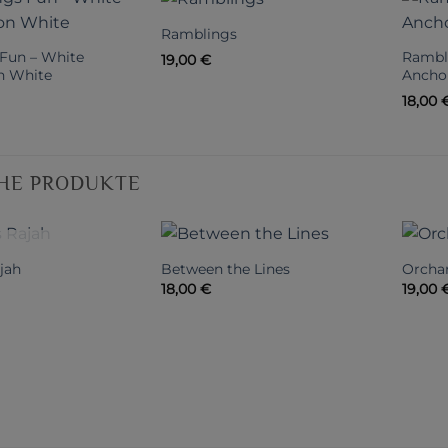
Ramblings
Fun – White
Rambl
19,00
€
on White
Ancho
18,00
HE PRODUKTE
HT VORRÄTIG
jah
Between the Lines
Orcha
18,00
€
19,00