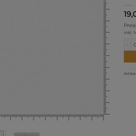
19,
Prei
inkl.
Ramb
Artik