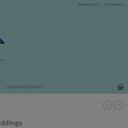
Newsletter
Anmelden
LADENGESCHÄFT
blings