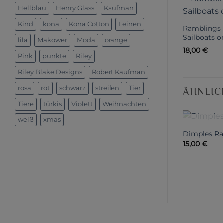
Hellblau
Henry Glass
Kaufman
Kind
kona
Kona Cotton
Leinen
Ramblings 
Sailboats 
lila
Makower
Moda
orange
18,00
€
Pink
punkte
Riley
Riley Blake Designs
Robert Kaufman
rosa
rot
schwarz
streifen
Tier
ÄHNLIC
Tiere
türkis
Violett
Weihnachten
weiß
xmas
NIC
Dimples Ra
15,00
€