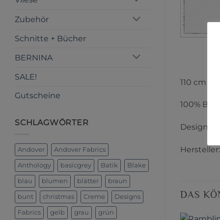
Zubehör
Schnitte + Bücher
BERNINA
SALE!
110 cm Br
Gutscheine
100% Bau
SCHLAGWÖRTER
Designer:
Hersteller
Andover
Andover Fabrics
Anthology
basicgrey
Batik
Blake
blau
blumen
blätter
braun
DAS KÖ
bunt
christmas
Creme
Designs
Fabrics
gelb
grau
grün