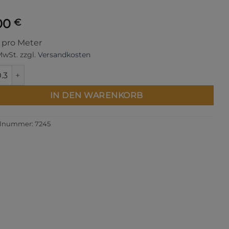
00
€
s pro Meter
 MwSt.
zzgl.
Versandkosten
lings Menge
IN DEN WARENKORB
elnummer:
7245