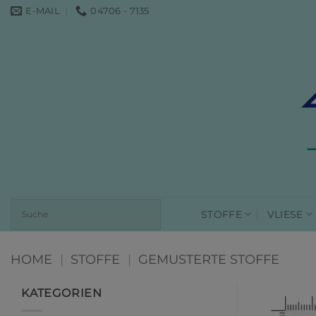
Zum
E-MAIL
04706 - 7135
Inhalt
springen
STOFFE
VLIESE
HOME
|
STOFFE
|
GEMUSTERTE STOFFE
KATEGORIEN