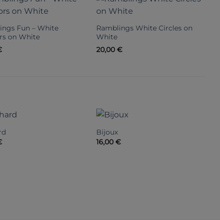
ings Fun – White
Ramblings White Circles on
R
rs on White
White
C
€
20,00
€
1
rd
Bijoux
P
€
16,00
€
1