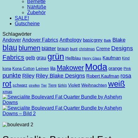
Bernette
Nähfüße
Zubehör
SALE!
Gutscheine
Schlagwörter
Andover
Anthology
Blake
Andover Fabrics
basicgrey
Batik
blau
blumen
Designs
blätter
braun
Creme
bunt
christmas
grün
Fabrics
gelb
grau
Kaufman
Hellblau
Kind
Henry Glass
Moda
Makower
lila
orange
Leinen
kona
Kona Cotton
Pink
punkte
Riley
Riley Blake Designs
rosa
Robert Kaufman
weiß
rot
Violett
Weihnachten
schwarz
Tiere
türkis
streifen
Tier
xmas