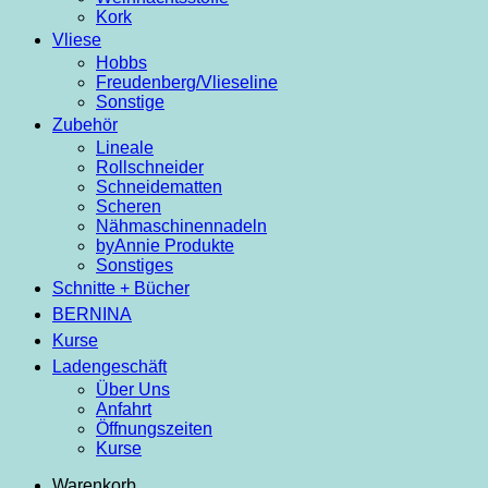
Kork
Vliese
Hobbs
Freudenberg/Vlieseline
Sonstige
Zubehör
Lineale
Rollschneider
Schneidematten
Scheren
Nähmaschinennadeln
byAnnie Produkte
Sonstiges
Schnitte + Bücher
BERNINA
Kurse
Ladengeschäft
Über Uns
Anfahrt
Öffnungszeiten
Kurse
Warenkorb