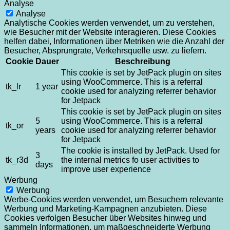
Analyse
Analyse
Analytische Cookies werden verwendet, um zu verstehen,
wie Besucher mit der Website interagieren. Diese Cookies
helfen dabei, Informationen über Metriken wie die Anzahl der
Besucher, Absprungrate, Verkehrsquelle usw. zu liefern.
Cookie
Dauer
Beschreibung
This cookie is set by JetPack plugin on sites
using WooCommerce. This is a referral
tk_lr
1 year
cookie used for analyzing referrer behavior
for Jetpack
This cookie is set by JetPack plugin on sites
5
using WooCommerce. This is a referral
tk_or
years
cookie used for analyzing referrer behavior
for Jetpack
The cookie is installed by JetPack. Used for
3
tk_r3d
the internal metrics fo user activities to
days
improve user experience
Werbung
Werbung
Werbe-Cookies werden verwendet, um Besuchern relevante
Werbung und Marketing-Kampagnen anzubieten. Diese
Cookies verfolgen Besucher über Websites hinweg und
sammeln Informationen, um maßgeschneiderte Werbung