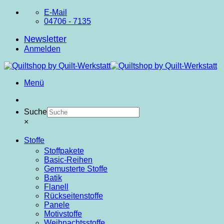
Zum
E-Mail
Inhalt
04706 - 7135
springen
Newsletter
Anmelden
Menü
Suche
×
Stoffe
Stoffpakete
Basic-Reihen
Gemusterte Stoffe
Batik
Flanell
Rückseitenstoffe
Panele
Motivstoffe
Weihnachtsstoffe