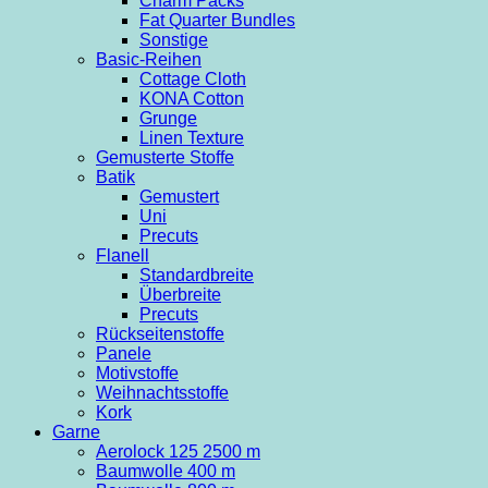
Charm Packs
Fat Quarter Bundles
Sonstige
Basic-Reihen
Cottage Cloth
KONA Cotton
Grunge
Linen Texture
Gemusterte Stoffe
Batik
Gemustert
Uni
Precuts
Flanell
Standardbreite
Überbreite
Precuts
Rückseitenstoffe
Panele
Motivstoffe
Weihnachtsstoffe
Kork
Garne
Aerolock 125 2500 m
Baumwolle 400 m