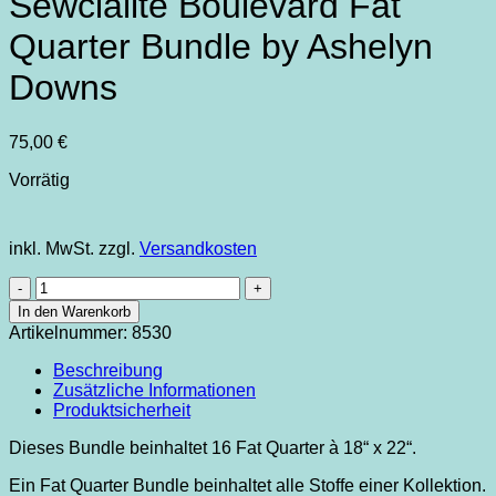
Sewcialite Boulevard Fat
Quarter Bundle by Ashelyn
Downs
75,00
€
Vorrätig
inkl. MwSt.
zzgl.
Versandkosten
Sewcialite
Boulevard
In den Warenkorb
Fat
Artikelnummer:
8530
Quarter
Bundle
Beschreibung
by
Zusätzliche Informationen
Ashelyn
Produktsicherheit
Downs
Menge
Dieses Bundle beinhaltet 16 Fat Quarter à 18“ x 22“.
Ein Fat Quarter Bundle beinhaltet alle Stoffe einer Kollektion.