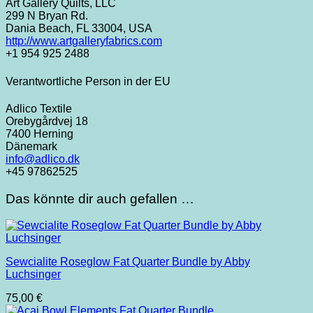
Art Gallery Quilts, LLC
299 N Bryan Rd.
Dania Beach, FL 33004, USA
http://www.artgalleryfabrics.com
+1 954 925 2488
Verantwortliche Person in der EU
Adlico Textile
Orebygårdvej 18
7400 Herning
Dänemark
info@adlico.dk
+45 97862525
Das könnte dir auch gefallen …
Sewcialite Roseglow Fat Quarter Bundle by Abby
Luchsinger
75,00
€