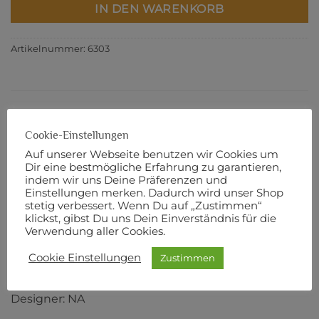
IN DEN WARENKORB
Artikelnummer:
6303
BESCHREIBUNG
Cookie-Einstellungen
ZUSÄTZLICHE INFORMATIONEN
Auf unserer Webseite benutzen wir Cookies um
Dir eine bestmögliche Erfahrung zu garantieren,
PRODUKTSICHERHEIT
indem wir uns Deine Präferenzen und
Einstellungen merken. Dadurch wird unser Shop
Batik
stetig verbessert. Wenn Du auf „Zustimmen“
klickst, gibst Du uns Dein Einverständnis für die
Verwendung aller Cookies.
110 cm Breite
Cookie Einstellungen
Zustimmen
100% Baumwolle
Designer: NA