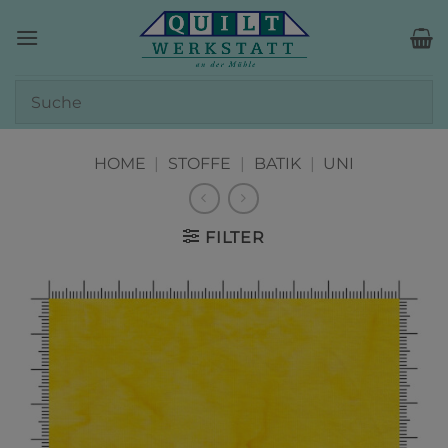
Zum
Inhalt
springen
HOME
|
STOFFE
|
BATIK
|
UNI
FILTER