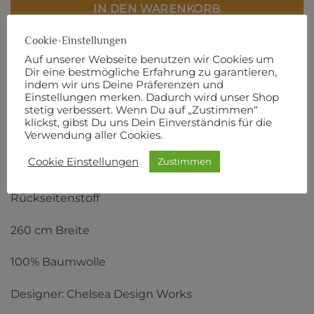
IN DEN WARENKORB
Cookie-Einstellungen
Artikelnummer:
5241
Auf unserer Webseite benutzen wir Cookies um
Dir eine bestmögliche Erfahrung zu garantieren,
indem wir uns Deine Präferenzen und
Einstellungen merken. Dadurch wird unser Shop
stetig verbessert. Wenn Du auf „Zustimmen“
BESCHREIBUNG
klickst, gibst Du uns Dein Einverständnis für die
Verwendung aller Cookies.
ZUSÄTZLICHE INFORMATIONEN
Cookie Einstellungen
Zustimmen
PRODUKTSICHERHEIT
Rückseitenstoff
260 cm Breite
100% Baumwolle
Designer: Chelsea Design Works