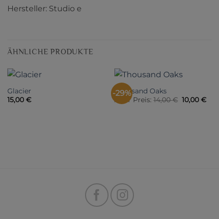
Hersteller: Studio e
ÄHNLICHE PRODUKTE
Glacier
Thousand Oaks
-29%
Ursprüngli
Akt
15,00
€
Alter Preis:
14,00
€
10,00
€
Preis
Pre
war:
ist:
14,00 €
10,0