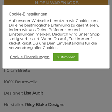
IN DEN WARENKORB
Cookie-Einstellungen
Artikelnummer:
8493
Auf unserer Webseite benutzen wir Cookies um
Dir eine bestmögliche Erfahrung zu garantieren,
indem wir uns Deine Präferenzen und
Einstellungen merken. Dadurch wird unser Shop
stetig verbessert. Wenn Du auf „Zustimmen“
klickst, gibst Du uns Dein Einverständnis für die
BESCHREIBUNG
Verwendung aller Cookies.
ZUSÄTZLICHE INFORMATIONEN
Cookie Einstellungen
Zustimmen
PRODUKTSICHERHEIT
110 cm Breite
100% Baumwolle
Designer:
Lisa Audit
Hersteller:
Riley Blake Designs