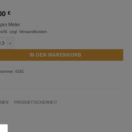
00
€
 pro Meter
MwSt.
zzgl.
Versandkosten
ets 21 - Pewter Menge
IN DEN WARENKORB
lnummer:
6192
ONEN
PRODUKTSICHERHEIT