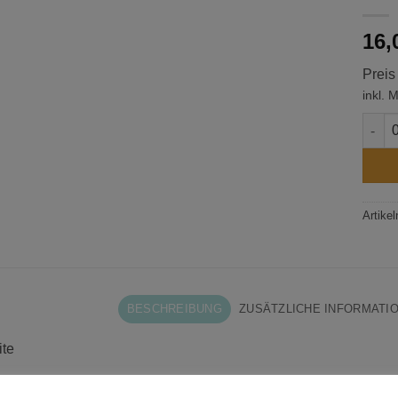
16,
Preis
inkl. 
Trink
Artike
BESCHREIBUNG
ZUSÄTZLICHE INFORMATI
ite
wolle