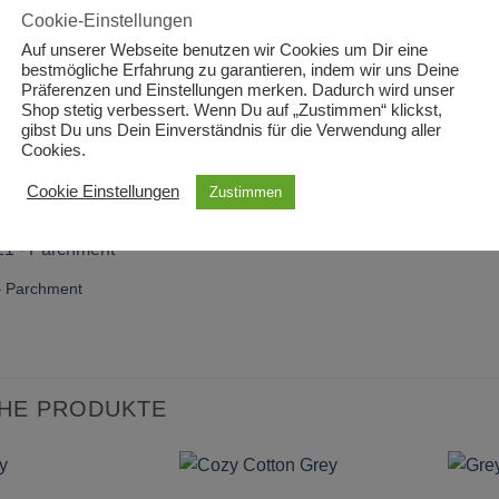
Cookie-Einstellungen
NA
Auf unserer Webseite benutzen wir Cookies um Dir eine
bestmögliche Erfahrung zu garantieren, indem wir uns Deine
Präferenzen und Einstellungen merken. Dadurch wird unser
: Makower
Shop stetig verbessert. Wenn Du auf „Zustimmen“ klickst,
gibst Du uns Dein Einverständnis für die Verwendung aller
Cookies.
NNTE DIR AUCH GEFALLEN …
Cookie Einstellungen
Zustimmen
– Parchment
CHE PRODUKTE