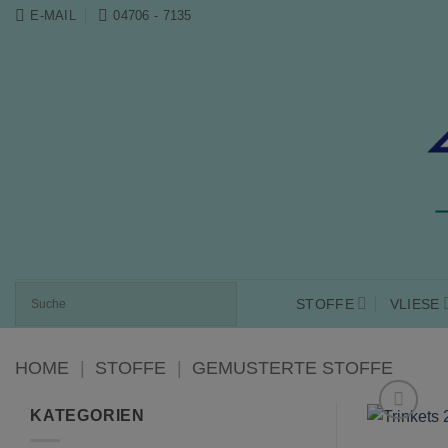
Zum
E-MAIL
04706 - 7135
Inhalt
springen
STOFFE
VLIESE
HOME
|
STOFFE
|
GEMUSTERTE STOFFE
KATEGORIEN