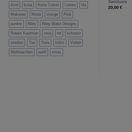
Sanctuary
Kind
kona
Kona Cotton
Leinen
lila
20,00
€
Makower
Moda
orange
Pink
punkte
Riley
Riley Blake Designs
Robert Kaufman
rosa
rot
schwarz
streifen
Tier
Tiere
türkis
Violett
Weihnachten
weiß
xmas