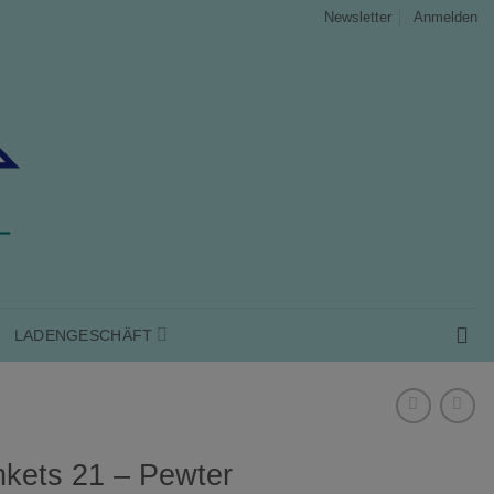
Anmelden
Newsletter
LADENGESCHÄFT
nkets 21 – Pewter