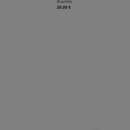
Bramble
L
€
20,00
€
1