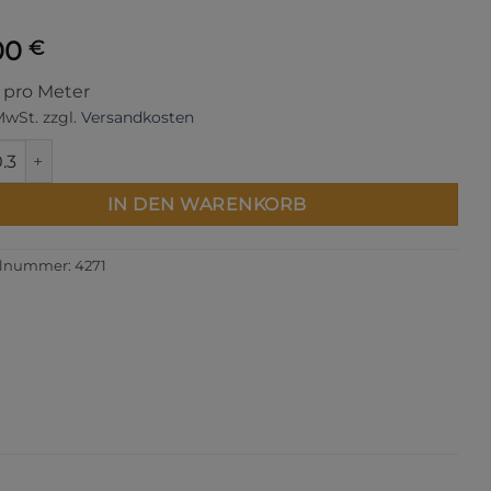
00
€
s pro Meter
 MwSt.
zzgl.
Versandkosten
house Menge
IN DEN WARENKORB
elnummer:
4271