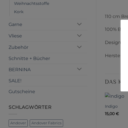
Weihnachtsstoffe
Kork
110 cm Br
Garne
100% Bau
Vliese
Designer:
Zubehör
Herstelle
Schnitte + Bücher
BERNINA
SALE!
DAS KÖ
Gutscheine
Indigo
SCHLAGWÖRTER
15,00
€
Andover
Andover Fabrics