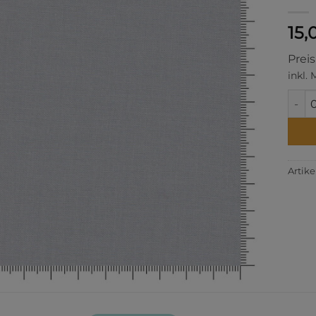
15,
Prei
inkl.
Light
Artik