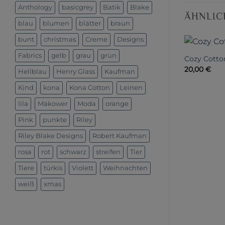
Anthology
basicgrey
Batik
Blake
ÄHNLIC
blau
blumen
blätter
braun
bunt
christmas
Creme
Designs
Fabrics
gelb
grau
grün
Cozy Cotto
20,00
€
Hellblau
Henry Glass
Kaufman
Kind
kona
Kona Cotton
Leinen
lila
Makower
Moda
orange
Pink
punkte
Riley
Riley Blake Designs
Robert Kaufman
rosa
rot
schwarz
streifen
Tier
Tiere
türkis
Violett
Weihnachten
weiß
xmas