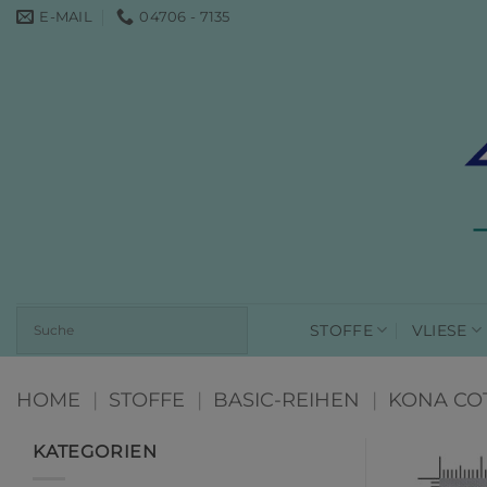
Zum
E-MAIL
04706 - 7135
Inhalt
springen
STOFFE
VLIESE
HOME
|
STOFFE
|
BASIC-REIHEN
|
KONA CO
KATEGORIEN