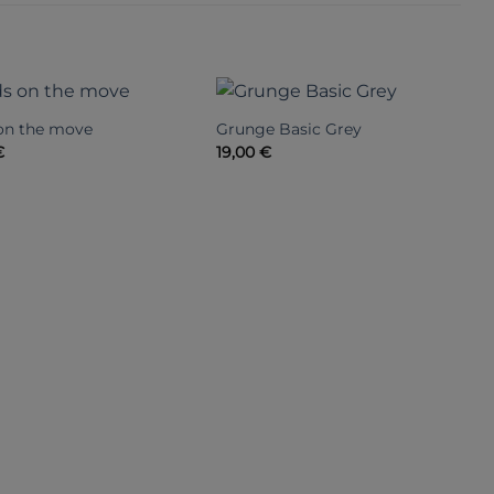
 on the move
Grunge Basic Grey
O
€
19,00
€
3