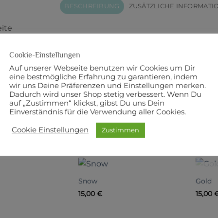
BESCHREIBUNG
ZUSÄTZLICHE INFORMATI
eite
mwolle
Cookie-Einstellungen
Auf unserer Webseite benutzen wir Cookies um Dir
 NA
eine bestmögliche Erfahrung zu garantieren, indem
wir uns Deine Präferenzen und Einstellungen merken.
Dadurch wird unser Shop stetig verbessert. Wenn Du
r: KONA Cotton
auf „Zustimmen“ klickst, gibst Du uns Dein
Einverständnis für die Verwendung aller Cookies.
Cookie Einstellungen
Zustimmen
NNTE DIR AUCH GEFALLEN …
Snow
Gold
15,00
€
15,00