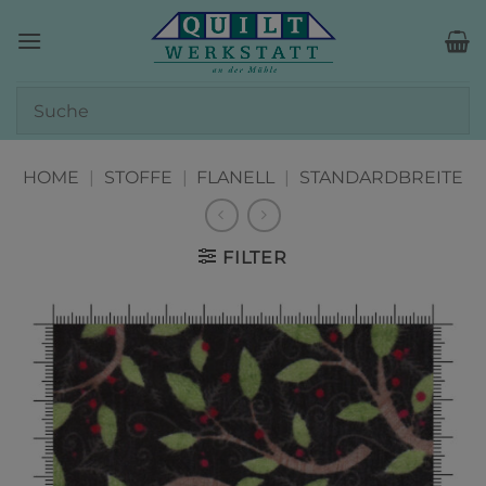
Zum
Inhalt
springen
HOME
|
STOFFE
|
FLANELL
|
STANDARDBREITE
FILTER