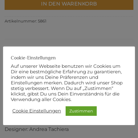
IN DEN WARENKORB
Artikelnummer:
5861
BESCHREIBUNG
Cookie-Einstellungen
ZUSÄTZLICHE INFORMATIONEN
Auf unserer Webseite benutzen wir Cookies um
Dir eine bestmögliche Erfahrung zu garantieren,
PRODUKTSICHERHEIT
indem wir uns Deine Präferenzen und
Einstellungen merken. Dadurch wird unser Shop
Flanell
stetig verbessert. Wenn Du auf „Zustimmen“
klickst, gibst Du uns Dein Einverständnis für die
Verwendung aller Cookies.
110 cm Breite
Cookie Einstellungen
Zustimmen
100% Baumwolle
Designer: Andrea Tachiera