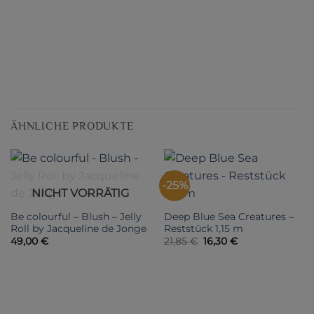
ÄHNLICHE PRODUKTE
-25%
NICHT VORRÄTIG
Be colourful – Blush – Jelly
Deep Blue Sea Creatures –
Roll by Jacqueline de Jonge
Reststück 1,15 m
Ursprünglicher
Aktueller
49,00
€
21,85
€
16,30
€
Preis
Preis
war:
ist:
21,85 €
16,30 €.