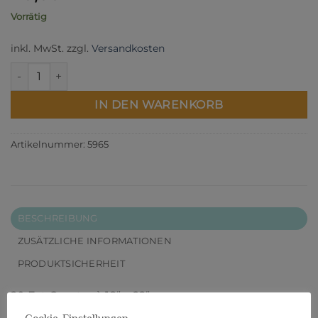
Vorrätig
inkl. MwSt.
zzgl.
Versandkosten
Woolies Flannel Color Fat Quarter Bundle Menge
IN DEN WARENKORB
Artikelnummer:
5965
BESCHREIBUNG
ZUSÄTZLICHE INFORMATIONEN
PRODUKTSICHERHEIT
20 Fat Quarter à 18“ x 22“