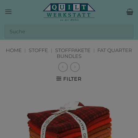
Zum
Inhalt
springen
HOME
|
STOFFE
|
STOFFPAKETE
|
FAT QUARTER
BUNDLES
FILTER