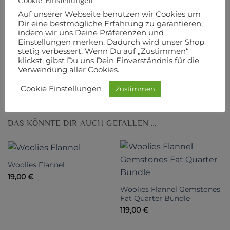
Cookie-Einstellungen
Flanellstoffe
Auf unserer Webseite benutzen wir Cookies um
Dir eine bestmögliche Erfahrung zu garantieren,
100% Baumwolle
indem wir uns Deine Präferenzen und
Einstellungen merken. Dadurch wird unser Shop
stetig verbessert. Wenn Du auf „Zustimmen“
Designer:
Bonnie Sullivan
klickst, gibst Du uns Dein Einverständnis für die
Verwendung aller Cookies.
Hersteller:
Maywood Studio
Cookie Einstellungen
Zustimmen
DAS KÖNNTE DIR AUCH GEFALLEN …
Woolies Flannel
19,00
€
Woolies Flannel Gemstones
Fat Quarter Bundle
119,00
€