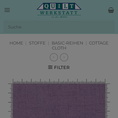
Zum
Inhalt
springen
HOME
|
STOFFE
|
BASIC-REIHEN
|
COTTAGE
CLOTH
FILTER