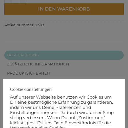
IN DEN WARENKORB
Artikelnummer:
7388
BESCHREIBUNG
ZUSÄTZLICHE INFORMATIONEN
PRODUKTSICHERHEIT
110 cm Breite
Cookie-Einstellungen
Auf unserer Webseite benutzen wir Cookies um
100% Baumwolle
Dir eine bestmögliche Erfahrung zu garantieren,
indem wir uns Deine Präferenzen und
Designer:
Renée Nannemann
Einstellungen merken. Dadurch wird unser Shop
stetig verbessert. Wenn Du auf „Zustimmen“
klickst, gibst Du uns Dein Einverständnis für die
Hersteller:
Makower