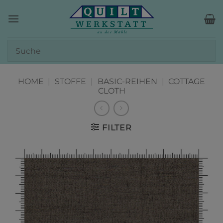
Zum
Inhalt
springen
HOME
|
STOFFE
|
BASIC-REIHEN
|
COTTAGE
CLOTH
FILTER