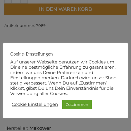
IN DEN WARENKORB
Artikelnummer:
7089
Cookie-Einstellungen
BESCHREIBUNG
Auf unserer Webseite benutzen wir Cookies um
ZUSÄTZLICHE INFORMATIONEN
Dir eine bestmögliche Erfahrung zu garantieren,
indem wir uns Deine Präferenzen und
PRODUKTSICHERHEIT
Einstellungen merken. Dadurch wird unser Shop
stetig verbessert. Wenn Du auf „Zustimmen“
110 cm Breite
klickst, gibst Du uns Dein Einverständnis für die
Verwendung aller Cookies.
100% Baumwolle
Cookie Einstellungen
Zustimmen
Designer:
Renée Nannemann
Hersteller:
Makower