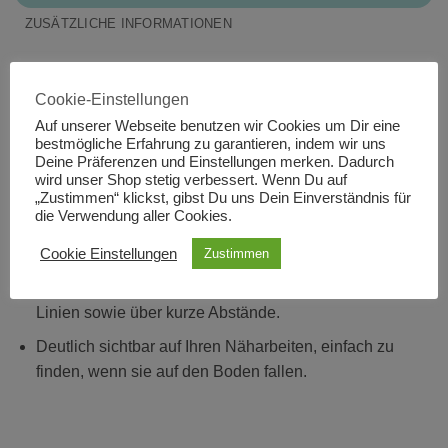
ZUSÄTZLICHE INFORMATIONEN
Hervorragende Alternative zu Stecknadeln,
insbesondere bei der Arbeit mit Vinyl, mehreren
Cookie-Einstellungen
Stoffagen und schweren Stoffen.
Auf unserer Webseite benutzen wir Cookies um Dir eine
bestmögliche Erfahrung zu garantieren, indem wir uns
Aufgrund ihrer geringen Größe ist diese Klammer
Deine Präferenzen und Einstellungen merken. Dadurch
besonders für kleine PatchworkArbeiten, Puppenkleider
wird unser Shop stetig verbessert. Wenn Du auf
„Zustimmen“ klickst, gibst Du uns Dein Einverständnis für
und alle Arbeiten geeignet, bei denen die
die Verwendung aller Cookies.
unterschiedlichen Teile über kleine Abschnitte hinweg
zusammengehalten werden müssen.
Cookie Einstellungen
Zustimmen
Besonders praktisch zum Festhalten von gebogenen
Linien sowie über kurze Abstände.
Deutlich sichtbar auf Ihren Näharbeiten, einfach zu
finden, wenn sie auf den Boden fallen.