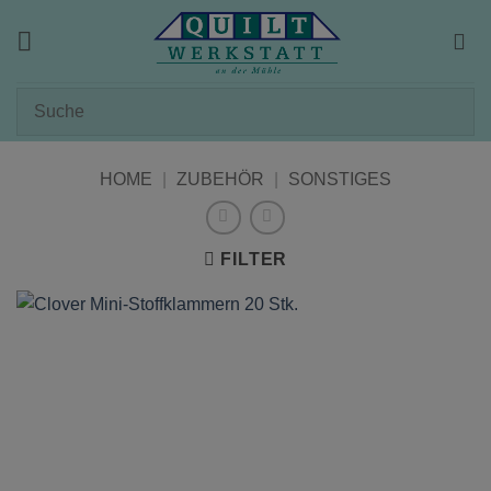
Zum
Inhalt
springen
HOME
|
ZUBEHÖR
|
SONSTIGES
FILTER