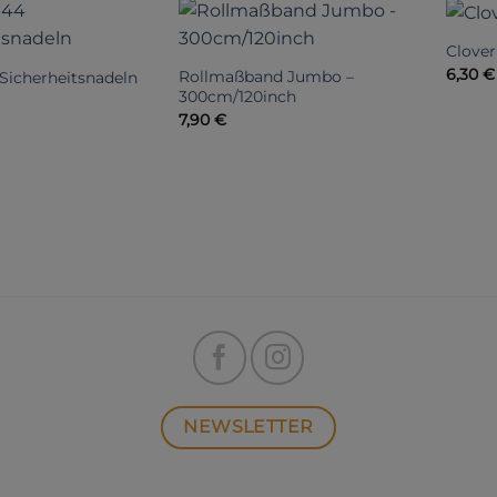
Clover
6,30
€
Rollmaßband Jumbo –
Sicherheitsnadeln
300cm/120inch
7,90
€
NEWSLETTER