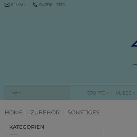
Zum
E-MAIL
04706 - 7135
Inhalt
springen
STOFFE
VLIESE
HOME
|
ZUBEHÖR
|
SONSTIGES
KATEGORIEN