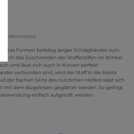
 INFORMATIONEN
rfektes Formen beliebig langer Schrägbänder zum
Durch das Zuschneiden der Stoffstreifen im Winkel
sch und lässt sich auch in Kurven perfekt
der verbunden sind, wird der Stoff in die breite
der flachen Seite des nützlichen Helfers lässt sich
kt mit dem Bügeleisen geglättet werden. So gelingt
 Verwendung einfach aufgerollt werden.