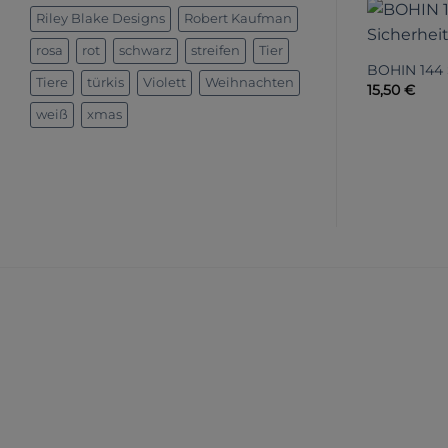
Riley Blake Designs
Robert Kaufman
rosa
rot
schwarz
streifen
Tier
BOHIN 144 
Tiere
türkis
Violett
Weihnachten
15,50
€
weiß
xmas