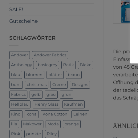
SALE!
Gutscheine
SCHLAGWÖRTER
Die prakt
Andover
Andover Fabrics
Einfassen
Anthology
basicgrey
Batik
Blake
von 45 Gr
verarbeit
blau
blumen
blätter
braun
Öffnung d
bunt
christmas
Creme
Designs
der tadel
Fabrics
gelb
grau
grün
das Schrä
Hellblau
Henry Glass
Kaufman
Kind
kona
Kona Cotton
Leinen
lila
Makower
Moda
orange
ÄHNLIC
Pink
punkte
Riley