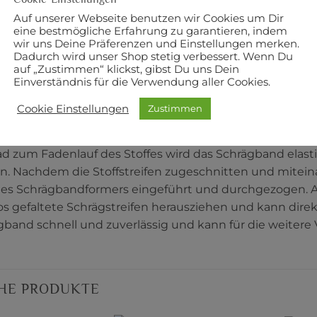
Auf unserer Webseite benutzen wir Cookies um Dir
eine bestmögliche Erfahrung zu garantieren, indem
wir uns Deine Präferenzen und Einstellungen merken.
Dadurch wird unser Shop stetig verbessert. Wenn Du
auf „Zustimmen“ klickst, gibst Du uns Dein
Einverständnis für die Verwendung aller Cookies.
BESCHREIBUNG
ZUSÄTZLICHE
Cookie Einstellungen
Zustimmen
ischen Schrägbandformer von Prym ermöglichen ein pe
 jeglicher Stoffkanten oder auch von Patchworkdecken. 
ad zum Fadenlauf des Stoffes wird das Schrägband elasti
en. Nachdem die Stoffstreifen zugeschnitten und miteinan
es Schrägbandformers eingeführt und durchgezogen. Auf 
los gefaltete Schrägstreifen herausziehen und kann dire
gband schnell und zuverlässig und kann für die weitere
HE PRODUKTE