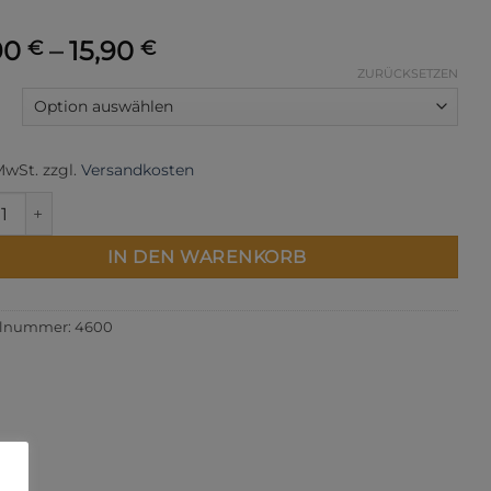
90
–
15,90
€
€
ZURÜCKSETZEN
 MwSt.
zzgl.
Versandkosten
ägbandformer Menge
IN DEN WARENKORB
elnummer:
4600