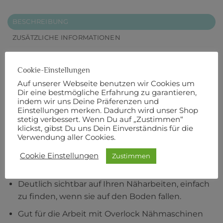
BESCHREIBUNG
ZUSÄTZLICHE INFORMATIONEN
10 Stoffklammern in einem Paket.
Cookie-Einstellungen
Hervorragende Alternative zu Stecknadeln,
Auf unserer Webseite benutzen wir Cookies um
Dir eine bestmögliche Erfahrung zu garantieren,
insbesondere bei der Arbeit mit Vinyl, mehreren
indem wir uns Deine Präferenzen und
Stofflagen und schweren Stoffen.
Einstellungen merken. Dadurch wird unser Shop
stetig verbessert. Wenn Du auf „Zustimmen“
Fester Halt ohne Verrutschen für mehrlagige
klickst, gibst Du uns Dein Einverständnis für die
Flächen bei Nähprojekten, z. B. Handgriffe bei
Verwendung aller Cookies.
Handtaschen, Paspeln und anderes.
Cookie Einstellungen
Zustimmen
Fester Halt für Quilteinfassung beim Nähen.
Deutlich sichtbar auf Ihren Näharbeiten, einfach
zu finden, wenn sie auf den Boden fallen.
Gut für die Arbeit mit Overlock Nähmaschinen