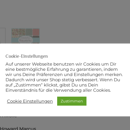
Cookie-Einstellungen
Auf unserer Webseite benutzen wir Cookies um Dir
eine bestmögliche Erfahrung zu garantieren, indem
wir uns Deine Präferenzen und Einstellungen merken.
BESCHREIBUNG
ZUSÄTZLICHE INFORMATI
Dadurch wird unser Shop stetig verbessert. Wenn Du
auf „Zustimmen“ klickst, gibst Du uns Dein
y Roll beinhaltet 40 Streifen à 2,5 Inch Breite und 110 cm
Einverständnis für die Verwendung aller Cookies.
Cookie Einstellungen
Zustimmen
Roll beinhaltet alle Stoffe einer Kollektion.
umwolle
Howard Marcus