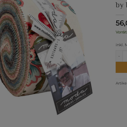
by
56
Vorrät
inkl.
Colle
Artik