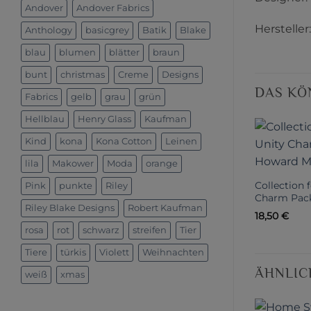
Andover
Andover Fabrics
Hersteller
Anthology
basicgrey
Batik
Blake
blau
blumen
blätter
braun
bunt
christmas
Creme
Designs
DAS KÖ
Fabrics
gelb
grau
grün
Hellblau
Henry Glass
Kaufman
Kind
kona
Kona Cotton
Leinen
lila
Makower
Moda
orange
Collection 
Pink
punkte
Riley
Charm Pac
Riley Blake Designs
Robert Kaufman
18,50
€
rosa
rot
schwarz
streifen
Tier
Tiere
türkis
Violett
Weihnachten
ÄHNLIC
weiß
xmas