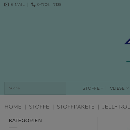
Zum
E-MAIL
04706 - 7135
Inhalt
springen
STOFFE
VLIESE
HOME
|
STOFFE
|
STOFFPAKETE
|
JELLY RO
KATEGORIEN