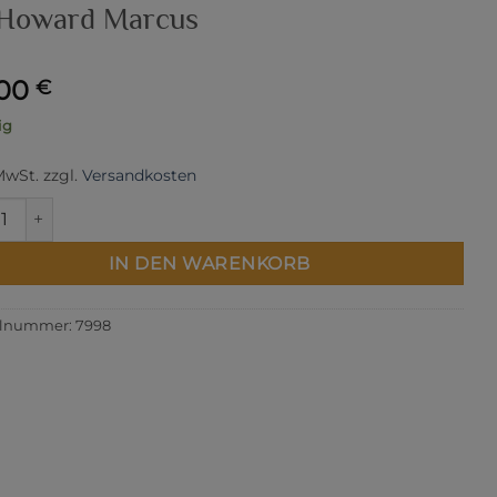
 Howard Marcus
,00
€
ig
 MwSt.
zzgl.
Versandkosten
ction for a Cause: Unity Jelly Roll by Howard Marcus Menge
IN DEN WARENKORB
elnummer:
7998