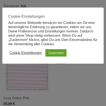
Designer:
NA
Cookie-Einstellungen
Hersteller:
Robert Kaufman
Auf unserer Webseite benutzen wir Cookies um Dir eine
bestmögliche Erfahrung zu garantieren, indem wir uns
Deine Präferenzen und Einstellungen merken. Dadurch
wird unser Shop stetig verbessert. Wenn Du auf
DAS KÖNNTE DIR AUCH GEFALLEN …
„Zustimmen“ klickst, gibst Du uns Dein Einverständnis für
die Verwendung aller Cookies.
Cookie Einstellungen
Zustimmen
Cozy Cotton Lavender
20,00
€
Cozy Cotton Pink
20,00
€