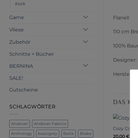
Kork
Garne
Flanell
Vliese
110 cm Br
Zubehör
100% Bau
Schnitte + Bücher
Designer:
BERNINA
Hersteller
SALE!
Gutscheine
DAS KÖ
SCHLAGWÖRTER
Andover
Andover Fabrics
Cozy Cotto
Anthology
basicgrey
Batik
Blake
20,00
€