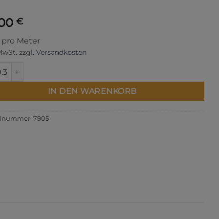
,00
€
s pro Meter
 MwSt.
zzgl.
Versandkosten
Cotton Pink Menge
IN DEN WARENKORB
elnummer:
7905