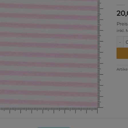
20
Prei
inkl.
Cozy 
Artik