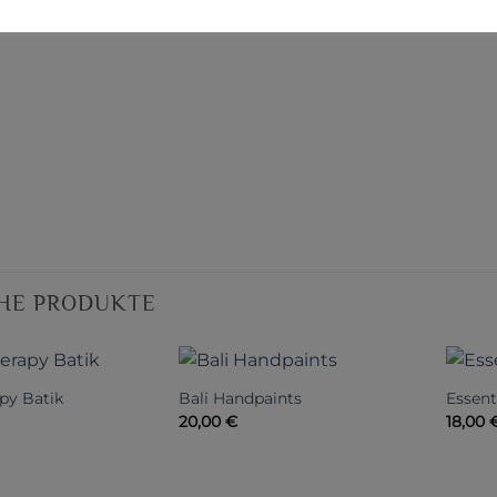
HE PRODUKTE
py Batik
Bali Handpaints
Essent
20,00
€
18,00