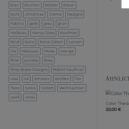
blau
blumen
blätter
braun
bunt
christmas
Creme
Designs
Fabrics
gelb
grau
grün
Hellblau
Henry Glass
Kaufman
Kind
kona
Kona Cotton
Leinen
lila
Makower
Moda
orange
Pink
punkte
Riley
Riley Blake Designs
Robert Kaufman
ÄHNLIC
rosa
rot
schwarz
streifen
Tier
Tiere
türkis
Violett
Weihnachten
weiß
xmas
Color Thera
20,00
€