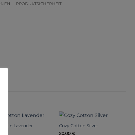
ONEN
PRODUKTSICHERHEIT
Cotton Lavender
Cozy Cotton Silver
€
20,00
€