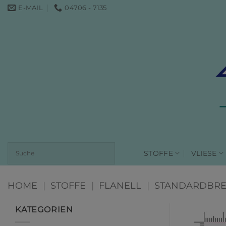
Zum
E-MAIL
04706 - 7135
Inhalt
springen
STOFFE
VLIESE
HOME
|
STOFFE
|
FLANELL
|
STANDARDBRE
KATEGORIEN