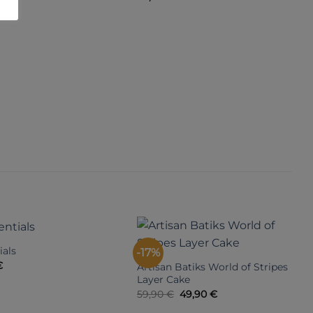
C
2
ials
-17%
€
Artisan Batiks World of Stripes
Layer Cake
Ursprünglicher
Aktueller
59,90
€
49,90
€
Preis
Preis
war:
ist: