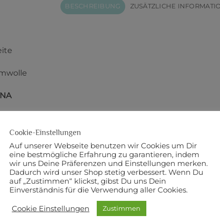
BESCHREIBUNG
ZUSÄTZLICHE INFORMATI
eite
mwolle
NA
:
Robert Kaufman
Cookie-Einstellungen
Auf unserer Webseite benutzen wir Cookies um Dir
eine bestmögliche Erfahrung zu garantieren, indem
NNTE DIR AUCH GEFALLEN …
wir uns Deine Präferenzen und Einstellungen merken.
Dadurch wird unser Shop stetig verbessert. Wenn Du
auf „Zustimmen“ klickst, gibst Du uns Dein
Einverständnis für die Verwendung aller Cookies.
n Grey
Cozy Cotton Blue
Cozy 
Cookie Einstellungen
Zustimmen
20,00
€
20,00