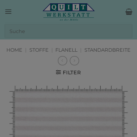
Zum
Inhalt
springen
HOME
|
STOFFE
|
FLANELL
|
STANDARDBREITE
FILTER