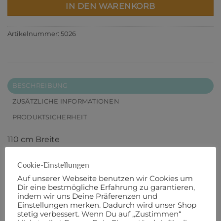
IN DEN WARENKORB
Artikelnummer:
5026
BESCHREIBUNG
ZUSÄTZLICHE INFORMATIONEN
PRODUKTSICHERHEIT
110 cm Breite
45% Baumwolle
Cookie-Einstellungen
Auf unserer Webseite benutzen wir Cookies um
55% Leinen
Dir eine bestmögliche Erfahrung zu garantieren,
indem wir uns Deine Präferenzen und
Einstellungen merken. Dadurch wird unser Shop
Designer: NA
stetig verbessert. Wenn Du auf „Zustimmen“