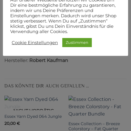
Auf unserer Webseite benutzen wir Cookies um
Dir eine bestmögliche Erfahrung zu garantieren,
indem wir uns Deine Präferenzen und
Ein Fat Quarter Bundle beinhaltet alle Stoffe einer
Einstellungen merken. Dadurch wird unser Shop
Kollektion.
stetig verbessert. Wenn Du auf „Zustimmen“
klickst, gibst Du uns Dein Einverständnis für die
Verwendung aller Cookies.
Mix aus Baumwolle und Leinen
Cookie Einstellungen
Zustimmen
Designer:
Studio RK
Hersteller:
Robert Kaufman
DAS KÖNNTE DIR AUCH GEFALLEN …
NICHT VORRÄTIG
Essex Yarn Dyed 064 Jungle
20,00
€
Essex Collection – Breeze
Colorstory – Fat Quarter