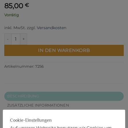
85,00
€
Vorrätig
inkl. MwSt.
zzgl.
Versandkosten
Essex Collection - Springtime Colorstory - Fat Quarter Bund
IN DEN WARENKORB
Artikelnummer:
7256
BESCHREIBUNG
ZUSÄTZLICHE INFORMATIONEN
PRODUKTSICHERHEIT
Cookie-Einstellungen
Dieses Bundle beinhaltet 16 Fat Quarter à 18“ x 22“.