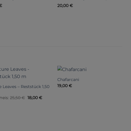
€
20,00
€
Chafarcani
R
19,00
€
2
e Leaves – Reststück 1,50
Ursprünglicher
Aktueller
reis:
25,50
€
18,00
€
Preis
Preis
war:
ist:
25,50 €
18,00 €.