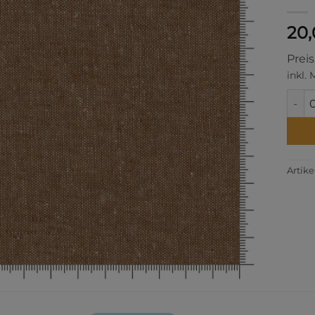
20
Prei
inkl.
Essex
Artik