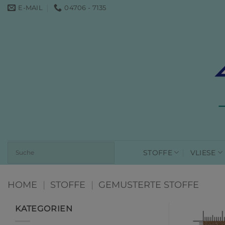
Zum
E-MAIL
04706 - 7135
Inhalt
springen
STOFFE
VLIESE
HOME
|
STOFFE
|
GEMUSTERTE STOFFE
KATEGORIEN