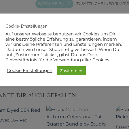
BESCHREIBUNG
ZUSÄTZLICHE INFORMATI
eite
Cookie-Einstellungen
wolle
Auf unserer Webseite benutzen wir Cookies um Dir
eine bestmögliche Erfahrung zu garantieren, indem
n
wir uns Deine Präferenzen und Einstellungen merken.
Dadurch wird unser Shop stetig verbessert. Wenn Du
auf „Zustimmen“ klickst, gibst Du uns Dein
 NA
Einverständnis für die Verwendung aller Cookies.
r: Robert Kaufman
Cookie Einstellungen
Zustimmen
NNTE DIR AUCH GEFALLEN …
 Dyed 064 Red
Essex 