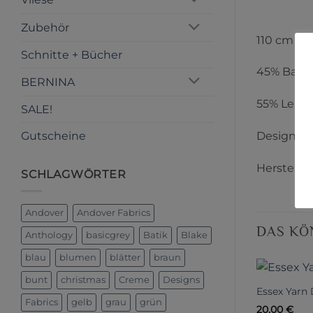
Zubehör
110 cm Br
Schnitte + Bücher
45% Baum
BERNINA
55% Leine
SALE!
Gutscheine
Designer:
Herstelle
SCHLAGWÖRTER
Andover
Andover Fabrics
DAS KÖ
Anthology
basicgrey
Batik
Blake
blau
blumen
blätter
braun
bunt
christmas
Creme
Designs
Essex Yarn
Fabrics
gelb
grau
grün
20,00
€