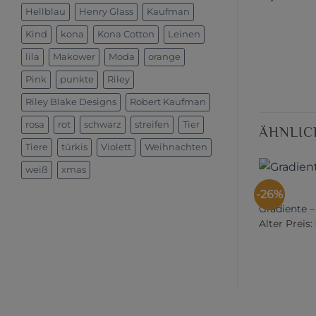
Hellblau
Henry Glass
Kaufman
Kind
kona
Kona Cotton
Leinen
lila
Makower
Moda
orange
Pink
punkte
Riley
Riley Blake Designs
Robert Kaufman
rosa
rot
schwarz
streifen
Tier
ÄHNLIC
Tiere
türkis
Violett
Weihnachten
weiß
xmas
-26%
Gradiente –
Alter Preis: