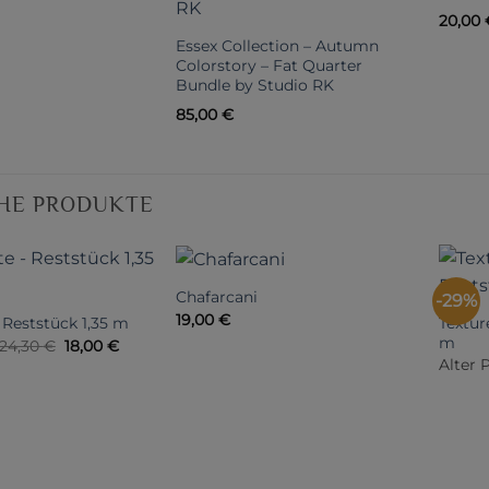
20,00
Essex Collection – Autumn
Colorstory – Fat Quarter
Bundle by Studio RK
85,00
€
HE PRODUKTE
Chafarcani
-29%
19,00
€
Textur
 Reststück 1,35 m
m
Ursprünglicher
Aktueller
24,30
€
18,00
€
Preis
Preis
Alter P
war:
ist:
24,30 €
18,00 €.