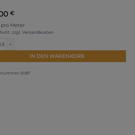
,00
€
s pro Meter
 MwSt.
zzgl.
Versandkosten
 Yarn Dyed 064 Nutmeg Menge
IN DEN WARENKORB
elnummer:
6087