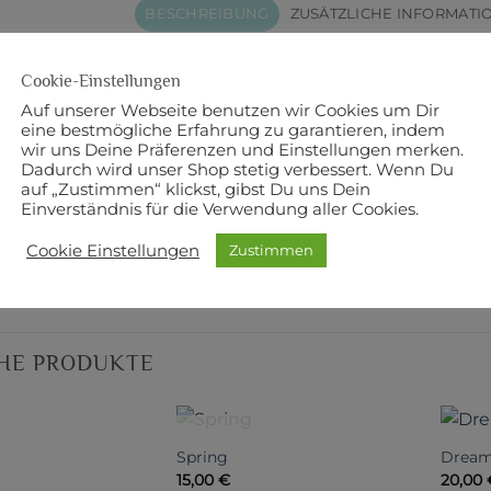
BESCHREIBUNG
ZUSÄTZLICHE INFORMATI
Cookie-Einstellungen
Auf unserer Webseite benutzen wir Cookies um Dir
eite
eine bestmögliche Erfahrung zu garantieren, indem
wir uns Deine Präferenzen und Einstellungen merken.
mwolle
Dadurch wird unser Shop stetig verbessert. Wenn Du
auf „Zustimmen“ klickst, gibst Du uns Dein
Einverständnis für die Verwendung aller Cookies.
Holly Taylor
Cookie Einstellungen
Zustimmen
r: Moda
HE PRODUKTE
HT VORRÄTIG
NICHT VORRÄTIG
Spring
Dream 
15,00
€
20,00