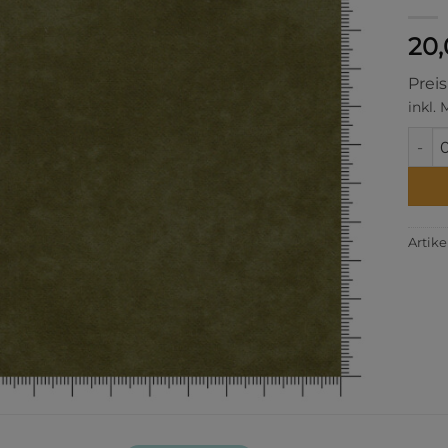
20
Prei
inkl.
Fall 
Artik