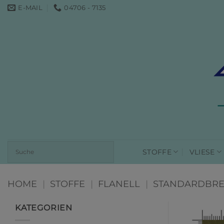
Zum
E-MAIL
04706 - 7135
Inhalt
springen
STOFFE
VLIESE
HOME
|
STOFFE
|
FLANELL
|
STANDARDBRE
KATEGORIEN