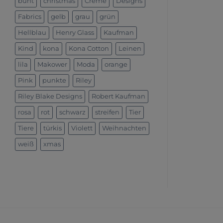
bunt
christmas
Creme
Designs
Fabrics
gelb
grau
grün
Hellblau
Henry Glass
Kaufman
Kind
kona
Kona Cotton
Leinen
lila
Makower
Moda
orange
Pink
punkte
Riley
Riley Blake Designs
Robert Kaufman
rosa
rot
schwarz
streifen
Tier
Tiere
türkis
Violett
Weihnachten
weiß
xmas