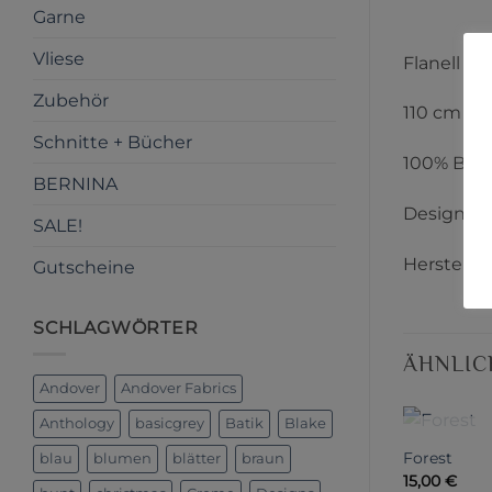
Garne
Vliese
Flanell
Zubehör
110 cm Br
Schnitte + Bücher
100% Bau
BERNINA
Designer: 
SALE!
Herstelle
Gutscheine
SCHLAGWÖRTER
ÄHNLIC
Andover
Andover Fabrics
Anthology
basicgrey
Batik
Blake
NIC
Forest
blau
blumen
blätter
braun
15,00
€