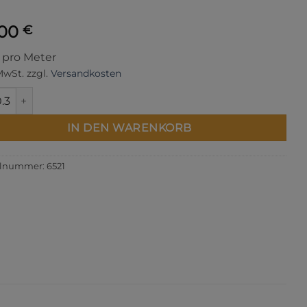
,00
€
s pro Meter
 MwSt.
zzgl.
Versandkosten
Melody Flannel Menge
IN DEN WARENKORB
elnummer:
6521