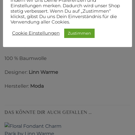
indem wir uns Deine Präferenzen und
Einstellungen merken. Dadurch wird unser Shop
PRODUKTSICHERHEIT
stetig verbessert. Wenn Du auf „Zustimmen“
klickst, gibst Du uns Dein Einverständnis für die
Verwendung aller Cookies.
Diese Jelly Roll beinhaltet 40 Streifen à 2,5 Inch
Breite und 110 cm Länge.
Cookie Einstellungen
Zustimmen
Eine Jelly Roll beinhaltet alle Stoffe einer Kollektion.
100 % Baumwolle
Designer:
Linn Warme
Hersteller:
Moda
DAS KÖNNTE DIR AUCH GEFALLEN …