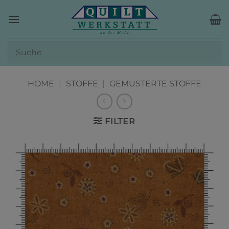
Zum
Inhalt
springen
HOME
|
STOFFE
|
GEMUSTERTE STOFFE
FILTER