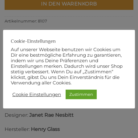
IN DEN WARENKORB
Artikelnummer:
8107
Cookie-Einstellungen
Auf unserer Webseite benutzen wir Cookies um
BESCHREIBUNG
Dir eine bestmögliche Erfahrung zu garantieren,
indem wir uns Deine Präferenzen und
ZUSÄTZLICHE INFORMATIONEN
Einstellungen merken. Dadurch wird unser Shop
stetig verbessert. Wenn Du auf „Zustimmen“
PRODUKTSICHERHEIT
klickst, gibst Du uns Dein Einverständnis für die
Verwendung aller Cookies.
110 cm Breite
Cookie Einstellungen
Zustimmen
100% Baumwolle
Designer:
Janet Rae Nesbitt
Hersteller:
Henry Glass