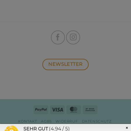
NEWSLETTER
PayPal
Visa
MasterCard
Bank
Transfer
KONTAKT
AGBS
WIDERRUF
DATENSCHUTZ
ZAHLUNG & VERSAND
IMPRESSUM
×
(4.94 / 5)
SEHR GUT