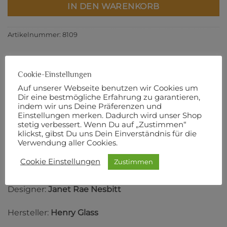
IN DEN WARENKORB
Artikelnummer:
8109
Cookie-Einstellungen
Auf unserer Webseite benutzen wir Cookies um
BESCHREIBUNG
Dir eine bestmögliche Erfahrung zu garantieren,
ZUSÄTZLICHE INFORMATIONEN
indem wir uns Deine Präferenzen und
Einstellungen merken. Dadurch wird unser Shop
PRODUKTSICHERHEIT
stetig verbessert. Wenn Du auf „Zustimmen“
klickst, gibst Du uns Dein Einverständnis für die
Verwendung aller Cookies.
110 cm Breite
Cookie Einstellungen
Zustimmen
100% Baumwolle
Designer:
Janet Rae Nesbitt
Hersteller:
Henry Glass