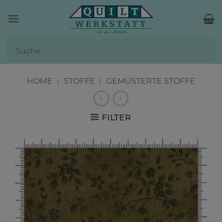
Zum
Inhalt
springen
HOME
|
STOFFE
|
GEMUSTERTE STOFFE
FILTER