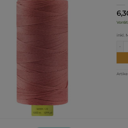
6,
Vorrät
inkl.
FNr. 
Artik