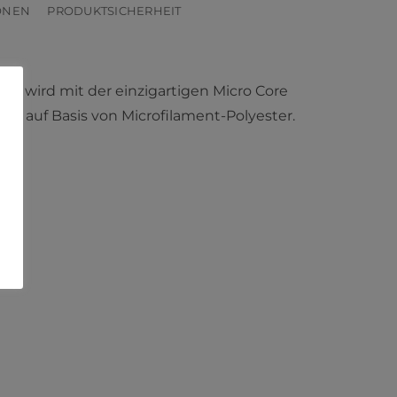
ONEN
PRODUKTSICHERHEIT
ara wird mit der einzigartigen Micro Core
en auf Basis von Microfilament-Polyester.