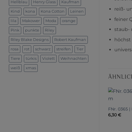
Hellblau
Henry Glass
Kaufman
reiß- u
Kind
kona
Kona Cotton
Leinen
feiner 
lila
Makower
Moda
orange
staub- 
Pink
punkte
Riley
höchst
Riley Blake Designs
Robert Kaufman
rosa
rot
schwarz
streifen
Tier
univers
Tiere
türkis
Violett
Weihnachten
weiß
xmas
ÄHNLIC
FNr. 0365 |
6,30
€