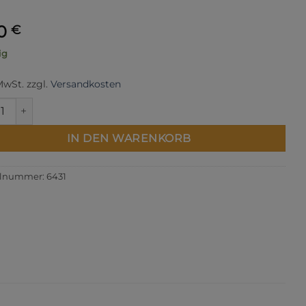
30
€
ig
 MwSt.
zzgl.
Versandkosten
0473 | Mara 120 1000 m Menge
IN DEN WARENKORB
elnummer:
6431