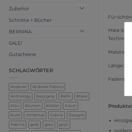
Zubehör
Für schön
Schnitte + Bücher
Mara ist e
BERNINA
Technolo
SALE!
Material: 
Gutscheine
Länge: 10
SCHLAGWÖRTER
Fadenstär
Andover
Andover Fabrics
Anthology
basicgrey
Batik
Blake
Produktvo
blau
blumen
blätter
braun
bunt
christmas
Creme
Designs
einziga
Fabrics
gelb
grau
grün
seidenä