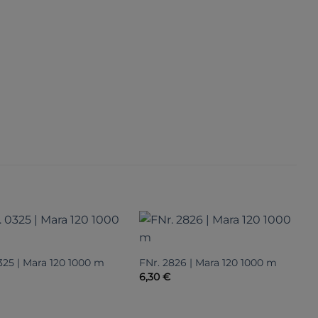
325 | Mara 120 1000 m
FNr. 2826 | Mara 120 1000 m
F
6,30
€
6