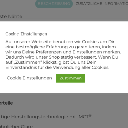
BESCHREIBUNG
ZUSÄTZLICHE INFORMATI
ste Nähte
in hochwertiger und universell einsetzbarer Nähfaden. M
Cookie-Einstellungen
®
®
gy
(MCT) hergestellt. MCT
ist das erste Umspinnverfahr
Auf unserer Webseite benutzen wir Cookies um Dir
eine bestmögliche Erfahrung zu garantieren, indem
100 % Polyester
wir uns Deine Präferenzen und Einstellungen merken.
Dadurch wird unser Shop stetig verbessert. Wenn Du
auf „Zustimmen“ klickst, gibst Du uns Dein
00 m
Einverständnis für die Verwendung aller Cookies.
ke: 120
Cookie Einstellungen
Zustimmen
rteile
®
rtige Herstellungstechnologie mit MCT
hnlicher Glanz