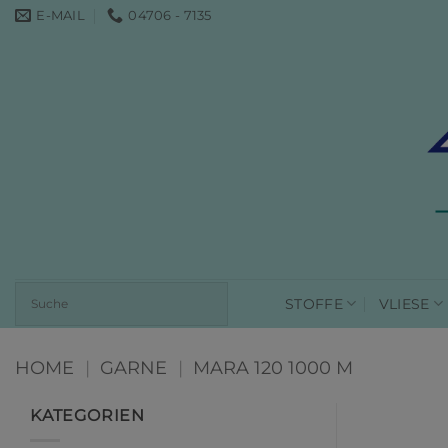
Zum
E-MAIL
04706 - 7135
Inhalt
springen
STOFFE
VLIESE
HOME
|
GARNE
|
MARA 120 1000 M
KATEGORIEN