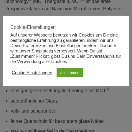
Technology
(MCT) hergestellt. MCT
ist das erste
Umspinnverfahren auf Basis von Microfilament-Polyester.
Material: 100 % Polyester
Cookie-Einstellungen
Auf unserer Webseite benutzen wir Cookies um Dir eine
Länge: 1000 m
bestmögliche Erfahrung zu garantieren, indem wir uns
Deine Präferenzen und Einstellungen merken. Dadurch
Fadenstärke: 120
wird unser Shop stetig verbessert. Wenn Du auf
„Zustimmen“ klickst, gibst Du uns Dein Einverständnis für
die Verwendung aller Cookies.
Cookie Einstellungen
Zustimmen
Produktvorteile
®
einzigartige Herstellungstechnologie mit MCT
seidenähnlicher Glanz
reiß- und scheuerfest
feiner Querschnitt für besonders glatte Nähte
staub- und flusenfrei in der Verarbeitung