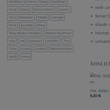
Hellblau
Henry Glass
Kaufman
reiß- u
Kind
kona
Kona Cotton
Leinen
feiner 
lila
Makower
Moda
orange
staub- 
Pink
punkte
Riley
höchst
Riley Blake Designs
Robert Kaufman
rosa
rot
schwarz
streifen
Tier
univers
Tiere
türkis
Violett
Weihnachten
weiß
xmas
ÄHNLIC
FNr. 0038 |
6,30
€