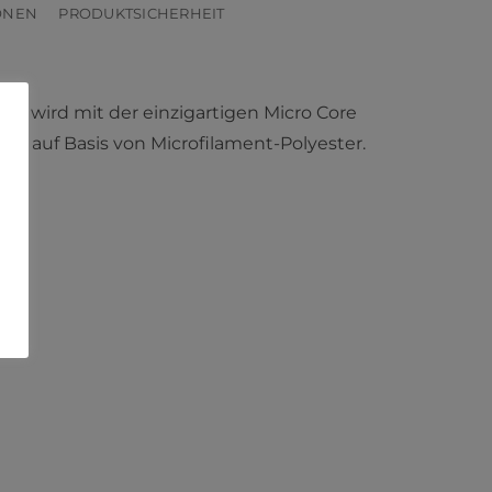
ONEN
PRODUKTSICHERHEIT
ara wird mit der einzigartigen Micro Core
en auf Basis von Microfilament-Polyester.