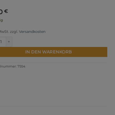
30
€
ig
 MwSt.
zzgl.
Versandkosten
3924 | Mara 120 1000 m Menge
IN DEN WARENKORB
elnummer:
7554