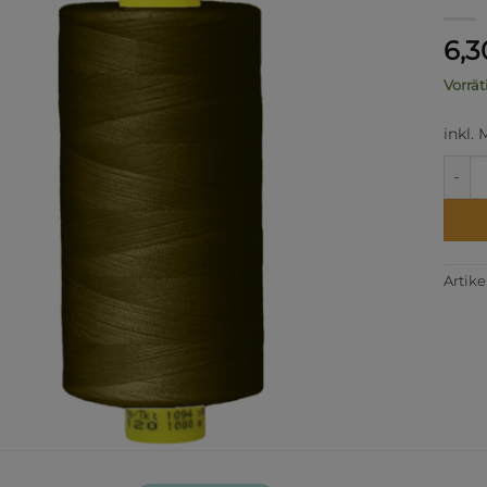
6,
Vorrät
inkl.
FNr. 
Artik