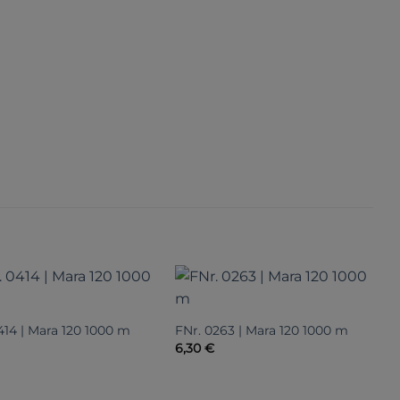
414 | Mara 120 1000 m
FNr. 0263 | Mara 120 1000 m
F
6,30
€
6