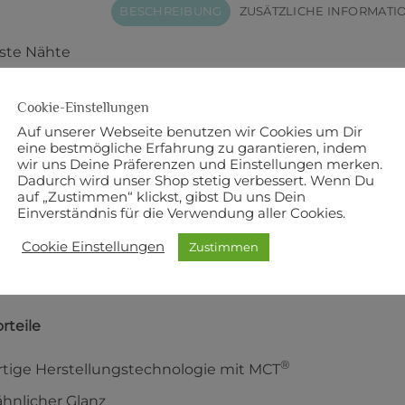
BESCHREIBUNG
ZUSÄTZLICHE INFORMATI
ste Nähte
in hochwertiger und universell einsetzbarer Nähfaden. M
Cookie-Einstellungen
®
®
gy
(MCT) hergestellt. MCT
ist das erste Umspinnverfahr
Auf unserer Webseite benutzen wir Cookies um Dir
eine bestmögliche Erfahrung zu garantieren, indem
100 % Polyester
wir uns Deine Präferenzen und Einstellungen merken.
Dadurch wird unser Shop stetig verbessert. Wenn Du
auf „Zustimmen“ klickst, gibst Du uns Dein
00 m
Einverständnis für die Verwendung aller Cookies.
ke: 120
Cookie Einstellungen
Zustimmen
rteile
®
rtige Herstellungstechnologie mit MCT
hnlicher Glanz