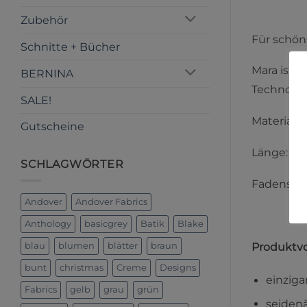
Zubehör
Für schön
Schnitte + Bücher
Mara ist e
BERNINA
Technolo
SALE!
Material: 
Gutscheine
Länge: 10
SCHLAGWÖRTER
Fadenstär
Andover
Andover Fabrics
Anthology
basicgrey
Batik
Blake
Produktvo
blau
blumen
blätter
braun
bunt
christmas
Creme
Designs
einziga
Fabrics
gelb
grau
grün
seidenä