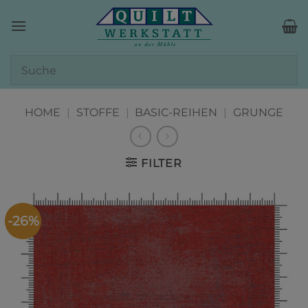
Zum
Inhalt
springen
HOME
|
STOFFE
|
BASIC-REIHEN
|
GRUNGE
FILTER
-26%