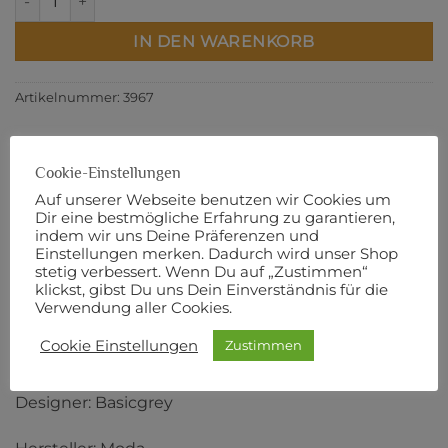
IN DEN WARENKORB
Artikelnummer:
3967
Cookie-Einstellungen
Auf unserer Webseite benutzen wir Cookies um
BESCHREIBUNG
Dir eine bestmögliche Erfahrung zu garantieren,
ZUSÄTZLICHE INFORMATIONEN
indem wir uns Deine Präferenzen und
Einstellungen merken. Dadurch wird unser Shop
PRODUKTSICHERHEIT
stetig verbessert. Wenn Du auf „Zustimmen“
klickst, gibst Du uns Dein Einverständnis für die
Verwendung aller Cookies.
110 cm Breite
Cookie Einstellungen
Zustimmen
100% Baumwolle
Designer: Basicgrey