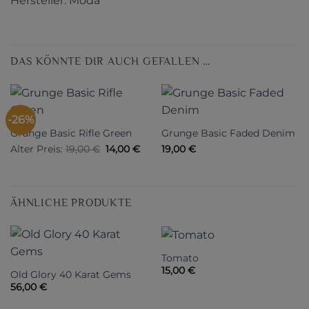
Hersteller: Moda
DAS KÖNNTE DIR AUCH GEFALLEN …
-26%
Grunge Basic Rifle Green
Grunge Basic Faded Denim
Ursprünglicher
Aktueller
Alter Preis:
19,00
€
14,00
€
19,00
€
Preis
Preis
war:
ist:
19,00 €
14,00 €.
ÄHNLICHE PRODUKTE
Tomato
15,00
€
Old Glory 40 Karat Gems
56,00
€