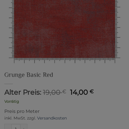
Grunge Basic Red
Ursprünglicher
Aktueller
Alter Preis:
19,00
14,00
€
€
Preis
Preis
Vorrätig
war:
ist:
Preis pro Meter
19,00 €
14,00 €.
inkl. MwSt.
zzgl.
Versandkosten
Grunge Basic Red Menge