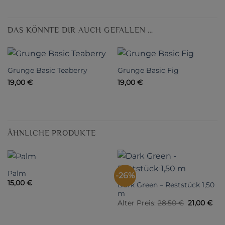
DAS KÖNNTE DIR AUCH GEFALLEN …
Grunge Basic Teaberry
Grunge Basic Fig
19,00
€
19,00
€
ÄHNLICHE PRODUKTE
Palm
-26%
15,00
€
Dark Green – Reststück 1,50
m
Ursprüngl
Akt
Alter Preis:
28,50
€
21,00
€
Preis
Pre
war:
ist:
28,50 €
21,0