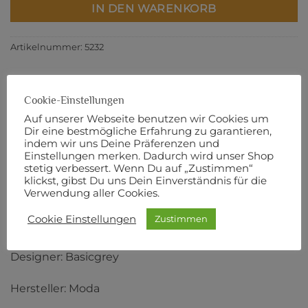
IN DEN WARENKORB
Artikelnummer:
5232
Cookie-Einstellungen
Auf unserer Webseite benutzen wir Cookies um
BESCHREIBUNG
Dir eine bestmögliche Erfahrung zu garantieren,
ZUSÄTZLICHE INFORMATIONEN
indem wir uns Deine Präferenzen und
Einstellungen merken. Dadurch wird unser Shop
PRODUKTSICHERHEIT
stetig verbessert. Wenn Du auf „Zustimmen“
klickst, gibst Du uns Dein Einverständnis für die
Verwendung aller Cookies.
110 cm Breite
Cookie Einstellungen
Zustimmen
100% Baumwolle
Designer: Basicgrey
Hersteller: Moda