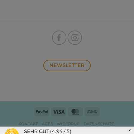
NEWSLETTER
PayPal
Visa
MasterCard
Bank
Transfer
KONTAKT
AGBS
WIDERRUF
DATENSCHUTZ
ZAHLUNG & VERSAND
IMPRESSUM
×
(4.94 / 5)
SEHR GUT