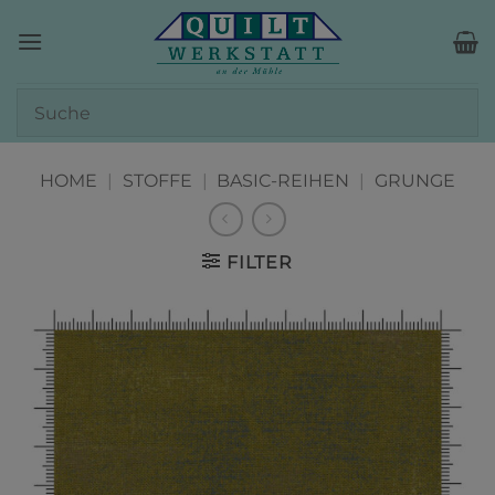
Zum
Inhalt
springen
HOME
|
STOFFE
|
BASIC-REIHEN
|
GRUNGE
FILTER