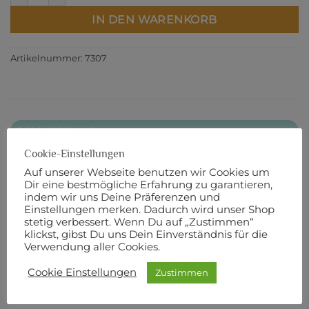
IN DEN WARENKORB
Artikelnummer:
7307
BESCHREIBUNG
Cookie-Einstellungen
ZUSÄTZLICHE INFORMATIONEN
Auf unserer Webseite benutzen wir Cookies um
PRODUKTSICHERHEIT
Dir eine bestmögliche Erfahrung zu garantieren,
indem wir uns Deine Präferenzen und
Dieses Layer Cake beinhaltet 42 Quadrate à 10 Inch.
Einstellungen merken. Dadurch wird unser Shop
stetig verbessert. Wenn Du auf „Zustimmen“
klickst, gibst Du uns Dein Einverständnis für die
Ein Layer Cake beinhaltet alle Stoffe einer
Verwendung aller Cookies.
Kollektion.
Cookie Einstellungen
Zustimmen
100 % Baumwolle