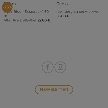
-25%
Light Blue – Reststück 1,60
Old Glory 40 Karat Gems
m
56,00
€
Ursprünglicher
Aktueller
Alter Preis:
30,40
€
22,80
€
Preis
Preis
war:
ist:
30,40 €
22,80 €.
NEWSLETTER