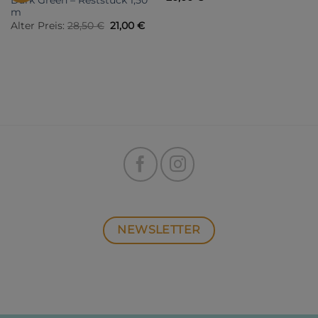
Dark Green – Reststück 1,50
m
Ursprünglicher
Aktueller
Alter Preis:
28,50
€
21,00
€
Preis
Preis
war:
ist:
28,50 €
21,00 €.
NEWSLETTER