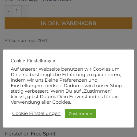
Kaffe Fassett - Meadow - Fat Quarter Bundle Menge
IN DEN WARENKORB
Artikelnummer:
7041
Cookie-Einstellungen
Auf unserer Webseite benutzen wir Cookies um
BESCHREIBUNG
Dir eine bestmögliche Erfahrung zu garantieren,
indem wir uns Deine Präferenzen und
ZUSÄTZLICHE INFORMATIONEN
Einstellungen merken. Dadurch wird unser Shop
stetig verbessert. Wenn Du auf „Zustimmen“
PRODUKTSICHERHEIT
klickst, gibst Du uns Dein Einverständnis für die
Verwendung aller Cookies.
20 Fat Quarter à 18“ x 22“ (ca. 45 cm x 56 cm)
Cookie Einstellungen
Zustimmen
Designer:
Kaffe Fassett
Hersteller:
Free Spirit