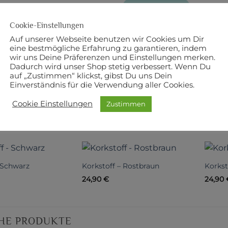
BESCHREIBUNG
PRODUKT
Cookie-Einstellungen
 x 70 cm
Auf unserer Webseite benutzen wir Cookies um Dir
eine bestmögliche Erfahrung zu garantieren, indem
ite dieses Stoffs ist aus Kork.
wir uns Deine Präferenzen und Einstellungen merken.
Dadurch wird unser Shop stetig verbessert. Wenn Du
eite dieses Stoffs besteht aus 55 % Polyurethan, 29,5 %
auf „Zustimmen“ klickst, gibst Du uns Dein
Einverständnis für die Verwendung aller Cookies.
Cookie Einstellungen
Zustimmen
NNTE DIR AUCH GEFALLEN …
 Schwarz
Korkstoff – Rostbraun
Korkst
24,90
€
24,90
HE PRODUKTE