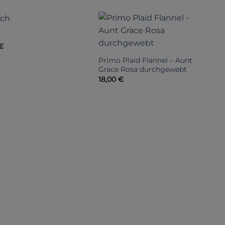
€
L
C
Primo Plaid Flannel – Aunt
2
Grace Rosa durchgewebt
18,00
€