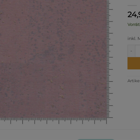
24
Vorrät
inkl.
Korks
Artik