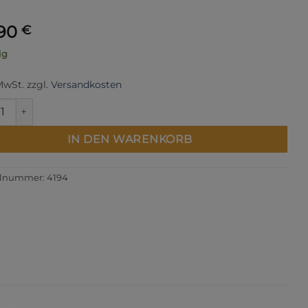
,90
€
ig
 MwSt.
zzgl.
Versandkosten
toff - Rosa mit gold metallic Menge
IN DEN WARENKORB
elnummer:
4194