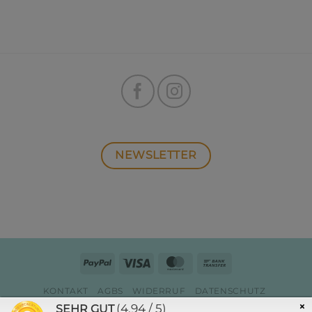
NEWSLETTER
PayPal
Visa
MasterCard
Bank
Transfer
KONTAKT
AGBS
WIDERRUF
DATENSCHUTZ
ZAHLUNG & VERSAND
IMPRESSUM
×
(4.94 / 5)
SEHR GUT