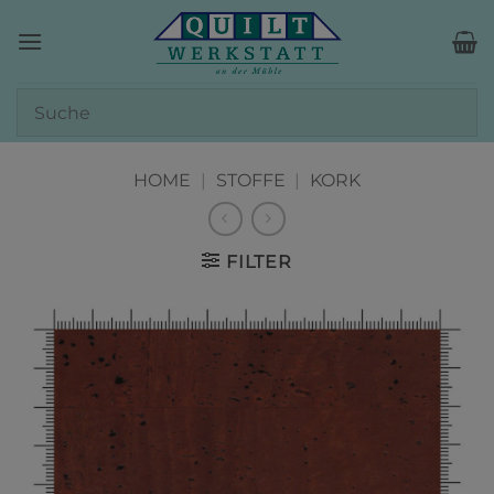
Zum
Inhalt
springen
HOME
|
STOFFE
|
KORK
FILTER