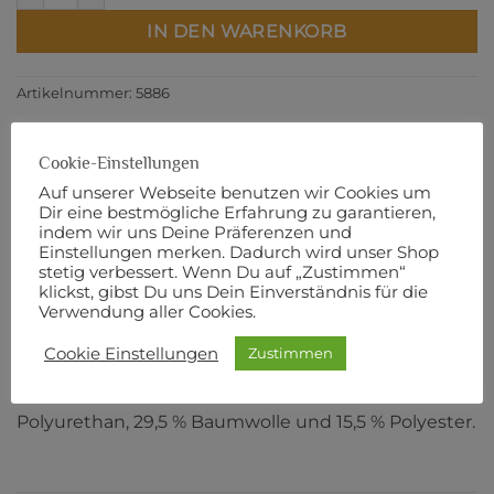
IN DEN WARENKORB
Artikelnummer:
5886
Cookie-Einstellungen
Auf unserer Webseite benutzen wir Cookies um
BESCHREIBUNG
Dir eine bestmögliche Erfahrung zu garantieren,
indem wir uns Deine Präferenzen und
PRODUKTSICHERHEIT
Einstellungen merken. Dadurch wird unser Shop
stetig verbessert. Wenn Du auf „Zustimmen“
klickst, gibst Du uns Dein Einverständnis für die
ca. 50 cm x 70 cm
Verwendung aller Cookies.
Die Oberseite dieses Stoffs ist aus Kork.
Cookie Einstellungen
Zustimmen
Die Unterseite dieses Stoffs besteht aus 55 %
Polyurethan, 29,5 % Baumwolle und 15,5 % Polyester.