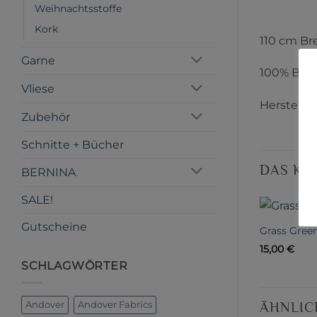
Weihnachtsstoffe
Kork
110 cm Br
Garne
100% Bau
Vliese
Herstelle
Zubehör
Schnitte + Bücher
DAS KÖ
BERNINA
SALE!
Gutscheine
Grass Gree
15,00
€
SCHLAGWÖRTER
ÄHNLIC
Andover
Andover Fabrics