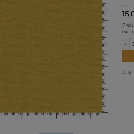
15,
Prei
inkl.
Curry
Artik