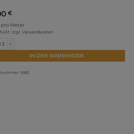
00
€
s pro Meter
 MwSt.
zzgl.
Versandkosten
 Menge
IN DEN WARENKORB
elnummer:
1680