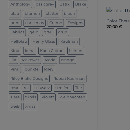
Anthology
basicgrey
Batik
Blake
blau
blumen
blätter
braun
Color Thera
bunt
christmas
Creme
Designs
20,00
€
Fabrics
gelb
grau
grün
Hellblau
Henry Glass
Kaufman
Kind
kona
Kona Cotton
Leinen
lila
Makower
Moda
orange
Pink
punkte
Riley
Riley Blake Designs
Robert Kaufman
rosa
rot
schwarz
streifen
Tier
Tiere
türkis
Violett
Weihnachten
weiß
xmas