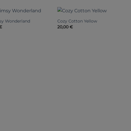
y Wonderland
Cozy Cotton Yellow
Y
€
20,00
€
3