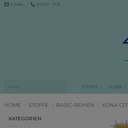
Zum
E-MAIL
04706 - 7135
Inhalt
springen
STOFFE
VLIESE
HOME
|
STOFFE
|
BASIC-REIHEN
|
KONA CO
KATEGORIEN