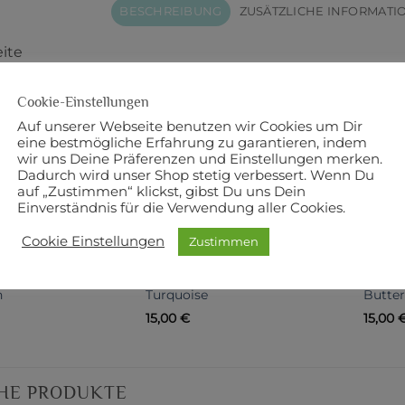
BESCHREIBUNG
ZUSÄTZLICHE INFORMATI
eite
mwolle
Cookie-Einstellungen
Auf unserer Webseite benutzen wir Cookies um Dir
r: KONA Cotton
eine bestmögliche Erfahrung zu garantieren, indem
wir uns Deine Präferenzen und Einstellungen merken.
Dadurch wird unser Shop stetig verbessert. Wenn Du
auf „Zustimmen“ klickst, gibst Du uns Dein
Einverständnis für die Verwendung aller Cookies.
NNTE DIR AUCH GEFALLEN …
Cookie Einstellungen
Zustimmen
n
Turquoise
Butte
15,00
€
15,00
HE PRODUKTE